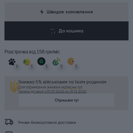
Швидке замовлення
До кошика
Розстрочка
від 158 грн/міс
5
5
5
5
5
Знижка 5% військовим та їхнім родинам
Для отримання знижки
натисни тут
Термін дії акції з 01.01.2026 по 31.12.2026
Отримати тут
Умови безкоштовної доставки