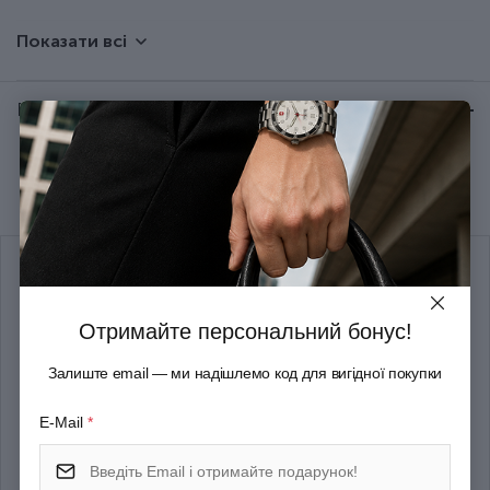
Показати всі
Тип випуску товару
Серійний
Відгуки:
★ 0 (0)
Рекомендуємо купити разом
Отримайте персональний бонус!
Залиште email — ми надішлемо код для вигідної покупки
E-Mail
*