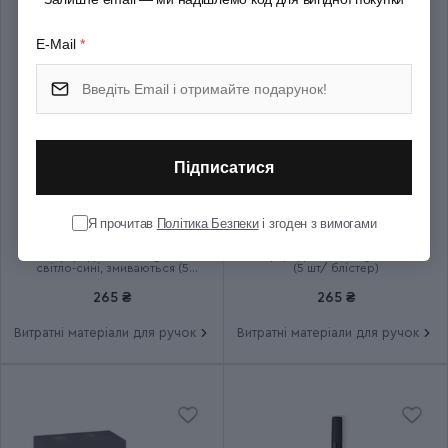
E-Mail
*
Підписатися
Я прочитав
Політика Безпеки
і згоден з вимогами
Картриджі Parker Quink
Картриджі Parker Quink сині
світло-сині, змиваються (5
(5 шт/ блістер)
шт)
265 ₴
265 ₴
Витратні матеріали для ручок
Витратні матеріали для ручок