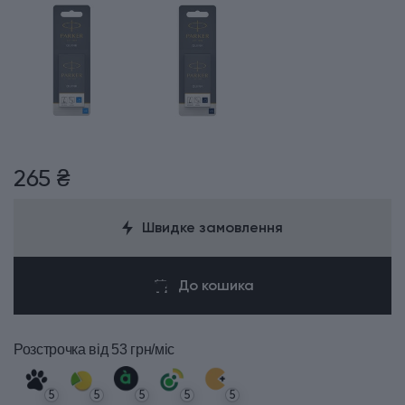
265 ₴
Швидке замовлення
До кошика
Розстрочка
від 53 грн/міс
5
5
5
5
5