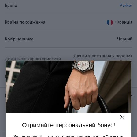
Бренд
Parker
Країна походження
Франція
Колір чорнила
Чорний
Для використання у перових
Додаткові характеристики
ручках Parker
Показати всі
Тип випуску товару
Серійний
Відгуки:
★ 0 (0)
Рекомендуємо купити разом
Отримайте персональний бонус!
Залиште email — ми надішлемо код для вигідної покупки