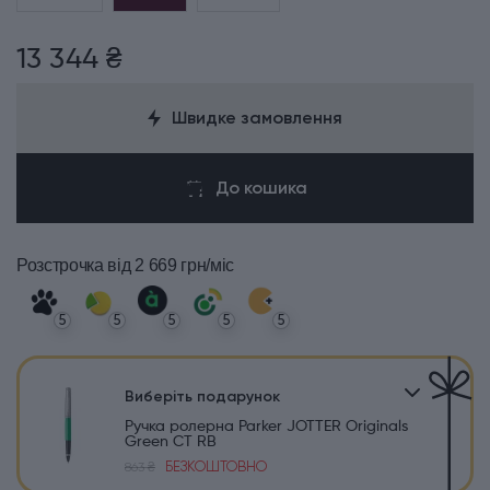
13 344 ₴
Швидке замовлення
До кошика
Розстрочка
від 2 669 грн/міс
5
5
5
5
5
Виберіть подарунок
Ручка ролерна Parker JOTTER Originals
Green CT RB
БЕЗКОШТОВНО
863 ₴