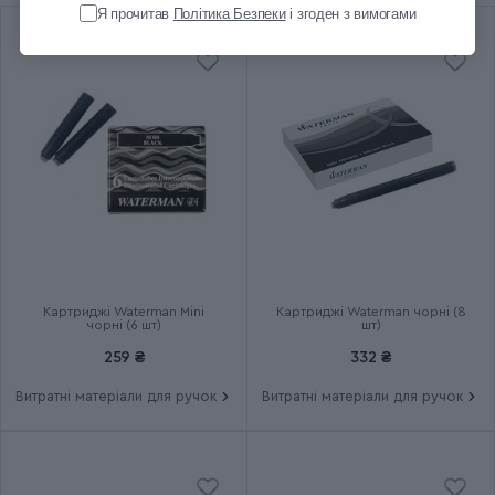
Я прочитав
Політика Безпеки
і згоден з вимогами
Колір ковпачка
Жовтий (Золотий)
Колір оздоблення
Золотистий
Колір пера
Золотистий
Розмір пера
M (середній)
Довжина (см)
13.5
Картриджі Waterman Mini
Картриджі Waterman чорні (8
Діаметр (см)
1
чорні (6 шт)
шт)
259 ₴
332 ₴
Вага (кг)
0.03
Витратні матеріали для ручок
Витратні матеріали для ручок
Колір чорнила
Синій