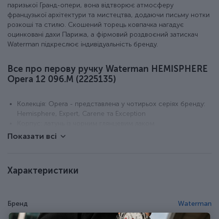
паризької Гранд-опери, вона відтворює атмосферу
французької архітектури та мистецтва, додаючи письму нотки
розкоші та стилю. Скошений торець ковпачка нагадує
оцинковані дахи Парижа, а фірмовий роздвоєний затискач
Waterman підкреслює індивідуальність бренду.
Все про перову ручку Waterman HEMISPHERE
Opera 12 096.M (2225135)
Колекція: Opera - представлена у чотирьох серіях бренду:
Hemisphere, Expert, Carene та Exception
Корпус: латунь із чорним глянцевим лаком
Ковпачок: латунний, позолочений, з витонченим
Показати всі
гравірованим візерунком, що відображає традиції
французької опери
Деталі: позолочене оздоблення
Характеристики
Перо: сталеве з позолотою, розмір M (середня товщина
лінії)
Система: картриджно-конвертерна (сумісна з довгими та
короткими картриджами Waterman; чорнило та конвертер
Бренд
Waterman
продаються окремо)