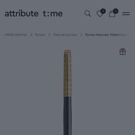
0
0
Attributetime
Ручки
Перові ручки
Ручка перова Waterman HEM