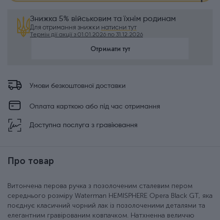
Знижка 5% військовим та їхнім родинам
Для отримання знижки
натисни тут
Термін дії акції з 01.01.2026 по 31.12.2026
Отримати тут
Умови безкоштовної доставки
Оплата карткою або під час отримання
Доступна послуга з гравіювання
Про товар
Витончена перова ручка з позолоченим сталевим пером
середнього розміру Waterman HEMISPHERE Opera Black GT, яка
поєднує класичний чорний лак із позолоченими деталями та
елегантним гравірованим ковпачком. Натхненна величчю