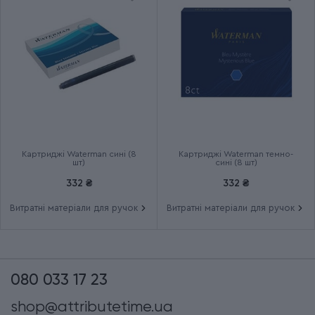
Картриджно-конвертерна
Додаткові характеристики
система
Група
Opera Collection
Тип випуску товару
Спецвипуск
Термін гарантії
2 роки
Картриджі Waterman сині (8
Картриджі Waterman темно-
шт)
сині (8 шт)
332 ₴
332 ₴
Витратні матеріали для ручок
Витратні матеріали для ручок
080 033 17 23
shop@attributetime.ua