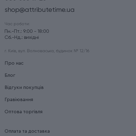
Довжина (см)
12.8
shop@attributetime.ua
Діаметр (см)
1
Час роботи:
Пн.-Пт.: 9:00 - 18:00
Сб.-Нд.: вихідні
Вага (кг)
0.015
г. Київ, вул. Волноваська, будинок № 12/16
Колір чорнила
Чорний
Про нас
Ручка використовує кулькові
Додаткові характеристики
Блог
та гелеві стрижні
Відгуки покупців
Група
JOTTER Originals
Гравіювання
Тип випуску товару
Серійний
Оптова торгівля
Країна збірки
Франція
Оплата та доставка