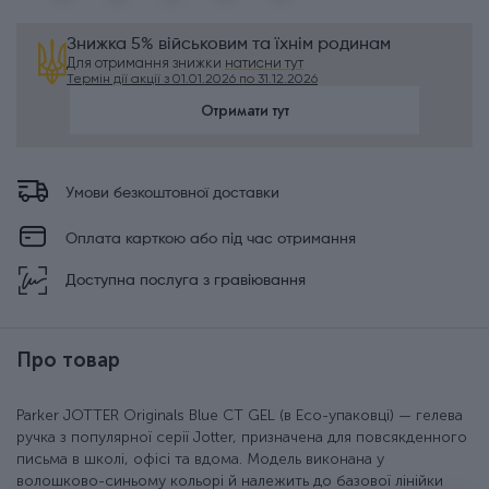
Знижка 5% військовим та їхнім родинам
Для отримання знижки
натисни тут
Термін дії акції з 01.01.2026 по 31.12.2026
Отримати тут
Умови безкоштовної доставки
Оплата карткою або під час отримання
Доступна послуга з гравіювання
Про товар
Parker JOTTER Originals Blue CT GEL (в Eco-упаковці) — гелева
ручка з популярної серії Jotter, призначена для повсякденного
письма в школі, офісі та вдома. Модель виконана у
волошково-синьому кольорі й належить до базової лінійки