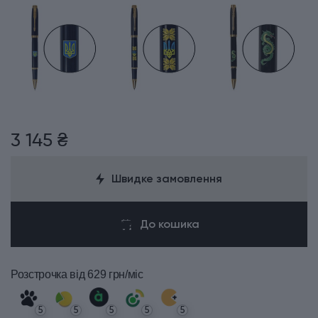
3 145 ₴
Швидке замовлення
До кошика
Розстрочка
від 629 грн/міс
5
5
5
5
5