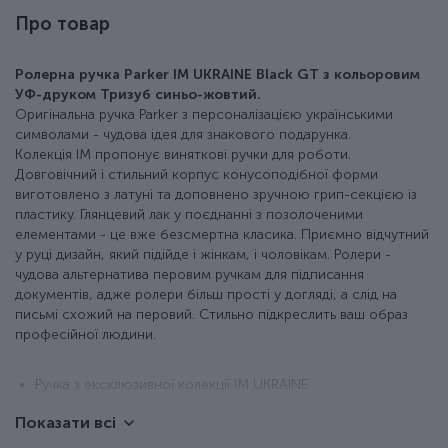
Про товар
Ролерна ручка Parker IM UKRAINE Black GT з кольоровим
УФ-друком Тризуб синьо-жовтий.
Оригінальна ручка Parker з персоналізацією українськими
символами - чудова ідея для знакового подарунка.
Колекція IM пропонує виняткові ручки для роботи.
Довговічний і стильний корпус конусоподібної форми
виготовлено з латуні та доповнено зручною грип-секцією із
пластику. Глянцевий лак у поєднанні з позолоченими
елементами - це вже безсмертна класика. Приємно відчутний
у руці дизайн, який підійде і жінкам, і чоловікам. Ролери -
чудова альтернатива перовим ручкам для підписання
документів, адже ролери більш прості у догляді, а слід на
письмі схожий на перовий. Стильно підкреслить ваш образ
професійної людини.
Ручка з ексклюзивної колекції IM UKRAINE.
Латунний корпус і знімний ковпачок з покриттям чорним
Показати всі
глянцевим лаком.
Зображення - якісний кольоровий УФ-друк з покриттям