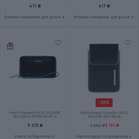
стрижні
417 ₴
417 ₴
Витратні матеріали для ручок
Витратні матеріали для ручок
Група
PARKER UKRAINE
Тип випуску товару
Ексклюзивний
Термін гарантії
2 роки
-30%
Клатч Piquadro BLUE SQUARE
Картхолдер Piquadro BLUE
(B2) Black PD5589B2R_N
SQUARE (B2) Black
PP4835B2R_N
9 375 ₴
4 502 ₴
3 151 ₴
Клатчі та барсетки
Картхолдери та кредитниці