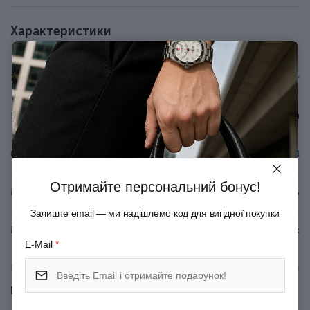
захисним прозорим лаком.
Деталізація PVD-позолотою.
Характеристики
У наборі оригінальний ролерний стрижень.
Стрижень у ручці змінний, тому ручкою ви зможете
користуватися багато років.
Бренд
Parker
Оригінальна подарункова коробка з сертифікатом.
Країна походження
Франція
Серія
IM
Отримайте персональний бонус!
Матеріал корпуса
Латунь
Залиште email — ми надішлемо код для вигідної покупки
Матеріал покриття
Глянцевий лак
E-Mail
*
Матеріал оздоблення
Позолота
Показати всі
Механізм
Ковпачок