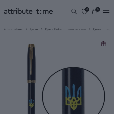
0
0
Attributetime
Ручки
Ручки Parker з гравіюванням
Ручка ролерна