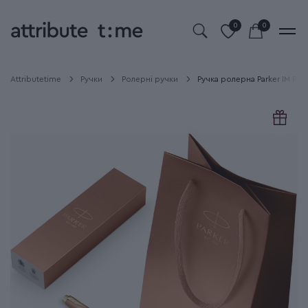
0
0
Attributetime
Ручки
Ролерні ручки
Ручка ролерна Parker IM Ritua