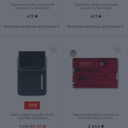
Стрижень Parker ролерний
Стрижень Parker ролерний
Ручка використовує ролерні
чорний F (у блістері)
синій F (у блістері)
Додаткові характеристики
стрижні
417 ₴
417 ₴
Витратні матеріали для ручок
Витратні матеріали для ручок
Група
IM Rituals
Тип випуску товару
Серійний
Термін гарантії
2 роки
-30%
Картхолдер Piquadro BLUE
Картка-мультитул Victorinox
SQUARE (B2) Black
SWISSCARD 0.7100.T
PP4835B2R_N
4 502 ₴
3 151 ₴
2 444 ₴