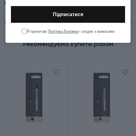
Показати всі
Країна походження:
Франція.
Механізм
Ковпачок
Підписатися
Відгуки:
★ 0 (0)
Колір корпуса
Помаранчевий
Я прочитав
Політика Безпеки
і згоден з вимогами
Рекомендуємо купити разом
Колір ковпачка
Помаранчевий
Колір оздоблення
Золотистий
Довжина (см)
13.8
Діаметр (см)
1.3
Вага (кг)
0.021
Колір чорнила
Чорний