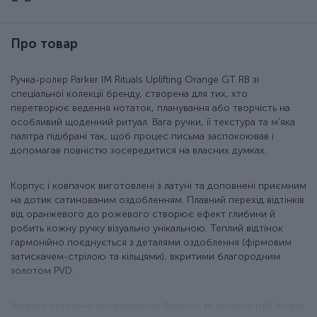
Про товар
Ручка-ролер Parker IM Rituals Uplifting Orange GT RB зі
спеціальної колекції бренду, створена для тих, хто
перетворює ведення нотаток, планування або творчість на
особливий щоденний ритуал. Вага ручки, її текстура та м'яка
палітра підібрані так, щоб процес письма заспокоював і
допомагав повністю зосередитися на власних думках.
Корпус і ковпачок виготовлені з латуні та доповнені приємним
на дотик сатинованим оздобленням. Плавний перехід відтінків
від оранжевого до рожевого створює ефект глибини й
робить кожну ручку візуально унікальною. Теплий відтінок
гармонійно поєднується з деталями оздоблення (фірмовим
затискачем-стрілою та кільцями), вкритими благородним
золотом PVD.
Завдяки ретельно продуманому балансу та комфортній формі