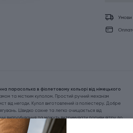
Умови
Оплат
ічна парасолька в фіолетовому кольорі від німецького
ізмом та містким куполом. Простий ручний механізм
ст від негоди. Купол виготовлений із поліестеру. Добре
тягувань. Швидко сохне та легко очищається від
ні випробування та можуть витримувати пориви вітру до
ляді 24 см, парасолька з легкістю вміщується у рюкзаку
петелькою для фіксації парасольки на зап'ястку або для