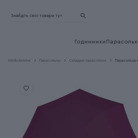
Годинники
Парасольк
Attributetime
Парасольки
Складані парасольки
Парасолька м