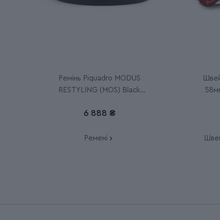
Ремінь Piquadro MODUS
Швей
RESTYLING (MOS) Black
58мм
CU6185MOS_N
6 888 ₴
Ремені
Швей