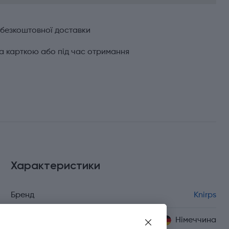
 безкоштовної доставки
а карткою або під час отримання
Характеристики
Бренд
Knirps
Країна походження
Німеччина