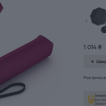
1 014 ₴
Швид
Розстрочка
в
Знижка
Для от
Термін ді