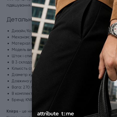
підвішування.
Детальна інформація - парасолька Kn
Дизайн/Колір купола: Violet/фіолетовий.
Механізм: механічний (відкривається та складається вр
Матеріал купола: поліестер.
Модель випробувана в аеродинамічній трубі на швидкос
Шток і спиці: комбінація сталі та склопластика.
В 3 складання.
Кількість спиць: 8.
Діаметр купола: 99 см.
Довжина у складеному вигляді: 24 см.
Вага: 270 г.
В комплекті захисний чохол в тон купола.
Бренд: KNIRPS, Німеччина.
Knirps
- це німецький бренд надійних та довговічних парас