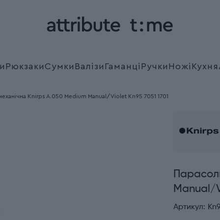
и
Рюкзаки
Сумки
Валізи
Гаманці
Ручки
Ножі
Кухня
еханічна Knirps A.050 Medium Manual/Violet Kn95 7051 1701
Парасоль
Manual/Vi
Артикул:
Kn9