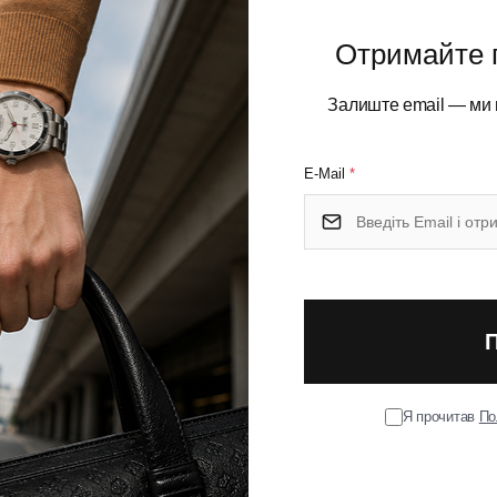
Отримайте 
irps Kn95 7051 1701
Залиште email — ми 
учну).
E-Mail
*
ті 80 км/год.
Я прочитав
По
ольок, заснований у 1928 році. Високоякісні парасольки