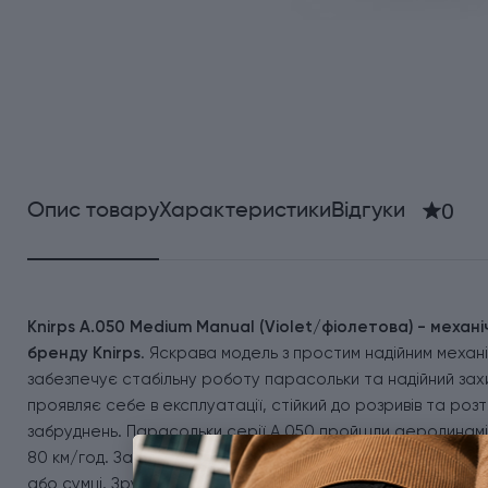
0
Опис товару
Характеристики
Відгуки
Knirps A.050 Medium Manual (Violet/фіолетова) - механ
бренду Knirps
. Яскрава модель з простим надійним механ
забезпечує стабільну роботу парасольки та надійний захи
проявляє себе в експлуатації, стійкий до розривів та роз
забруднень. Парасольки серії А.050 пройшли аеродинаміч
80 км/год. Завдяки компактному розміру у складеному виг
або сумці. Зручна пластикова ручка доповнена ремінцем-