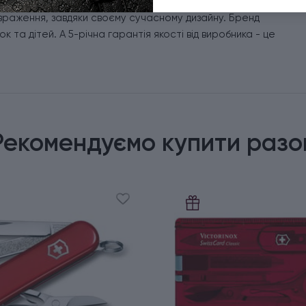
а розшифровується як якість та висока функціональність.
враження, завдяки своєму сучасному дизайну. Бренд
к та дітей. А 5-річна гарантія якості від виробника - це
Рекомендуємо купити разо