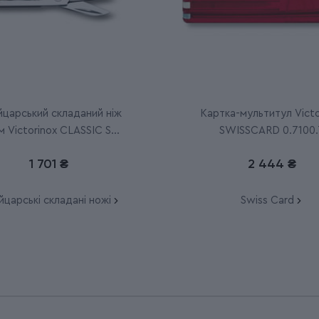
царський складаний ніж
Картка-мультитул Victo
 Victorinox CLASSIC SD
SWISSCARD 0.7100.
Colors 0.6223.G
1 701 ₴
2 444 ₴
царські складані ножі
Swiss Card