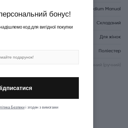
Серія
A.050 Medium Manual
персональний бонус!
Формат
Складаний
надішлемо код для вигідної покупки
Стать
Для жінок
Матеріал
Поліестер
Механізм
Механічний (ручний)
Показати всі
Підписатися
літика Безпеки
і згоден з вимогами