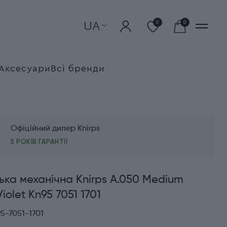
UA
0
0
Аксесуари
Всі бренди
Офіційний дилер Knirps
5 РОКІВ ГАРАНТІЇ
ка механічна Knirps A.050 Medium
olet Kn95 7051 1701
5-7051-1701