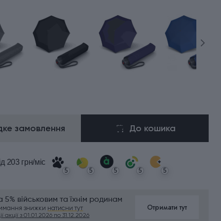
ке замовлення
До кошика
ід 203 грн/міс
5
5
5
5
5
 5% військовим та їхнім родинам
Отримати тут
римання знижки
натисни тут
ї акції з 01.01.2026 по 31.12.2026