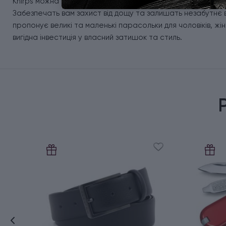
Knirps можна впізнати за знаменитою червоною цяткою, як
Забезпечать вам захист від дощу та залишать незабутнє 
пропонує великі та маленькі парасольки для чоловіків, жіно
вигідна інвестиція у власний затишок та стиль.