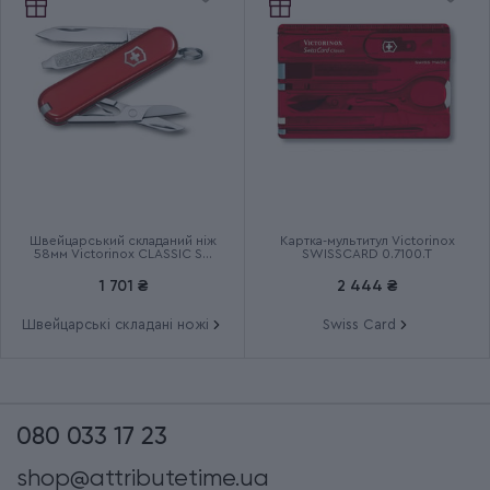
Швейцарський складаний ніж
Картка-мультитул Victorinox
58мм Victorinox CLASSIC SD
SWISSCARD 0.7100.T
Colors 0.6223.G
1 701 ₴
2 444 ₴
Швейцарські складані ножі
Swiss Card
080 033 17 23
shop@attributetime.ua