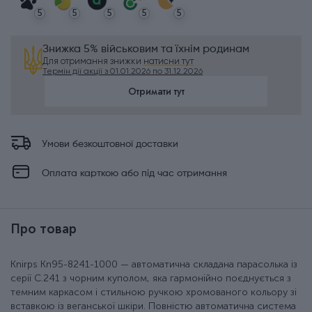
5
5
5
5
5
Знижка 5% військовим та їхнім родинам
Для отримання знижки
натисни тут
Термін дії акції з 01.01.2026 по 31.12.2026
Отримати тут
Умови безкоштовної доставки
Оплата карткою або під час отримання
Про товар
Knirps Kn95-8241-1000 — автоматична складана парасолька із
серії C.241 з чорним куполом, яка гармонійно поєднується з
темним каркасом і стильною ручкою хромованого кольору зі
вставкою із веганської шкіри. Повністю автоматична система