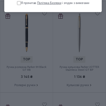
Я прочитав
Політика Безпеки
і згоден з вимогами
Довжина (см)
30
Діаметр (см)
100
Вага (кг)
0.398
Кількість спиць
8
TOP
TOP
Вітростійкість
120 км/год
Ручка ролерна Parker IM Black
Ручка кулькова Parker JOTTER
GT RB
Stainless Steel GT BP
Група
Black
3 145 ₴
1 136 ₴
Ролерні ручки
Кулькові ручки
Тип випуску товару
Серійний
Термін гарантії
5 років