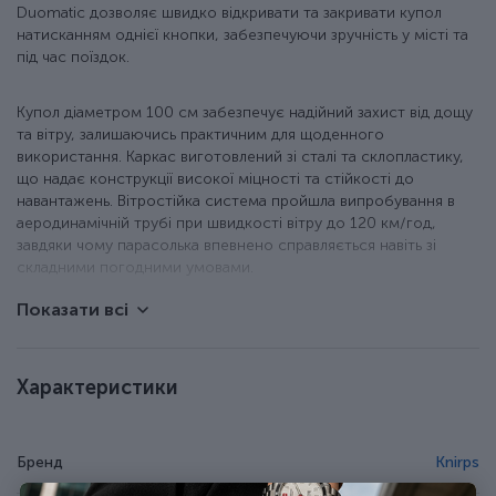
Duomatic дозволяє швидко відкривати та закривати купол
натисканням однієї кнопки, забезпечуючи зручність у місті та
під час поїздок.
Купол діаметром 100 см забезпечує надійний захист від дощу
та вітру, залишаючись практичним для щоденного
використання. Каркас виготовлений зі сталі та склопластику,
що надає конструкції високої міцності та стійкості до
навантажень. Вітростійка система пройшла випробування в
аеродинамічній трубі при швидкості вітру до 120 км/год,
завдяки чому парасолька впевнено справляється навіть зі
складними погодними умовами.
Показати всі
У складеному вигляді довжина парасольки становить 30 см, а
вага — 398 г, що робить модель зручною для зберігання в
сумці або рюкзаку. Ремінець-петля на ручці полегшує
Характеристики
перенесення, а захисний чохол на блискавці забезпечує
додатковий комфорт під час зберігання.
Бренд
Knirps
Ключові характеристики парасольки