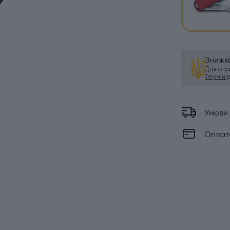
Знижка
Для от
Термін ді
Умови
Оплат