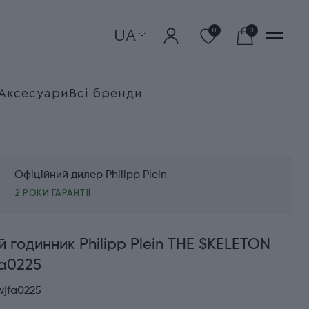
UA
0
0
Аксесуари
Всі бренди
Офіційний дилер Philipp Plein
2 РОКИ ГАРАНТІЇ
й годинник Philipp Plein THE $KELETON
fa0225
wjfa0225