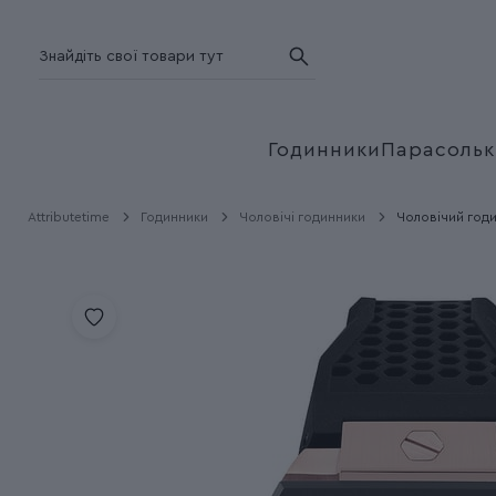
Годинники
Парасольк
Attributetime
Годинники
Чоловічі годинники
Чоловічий годи