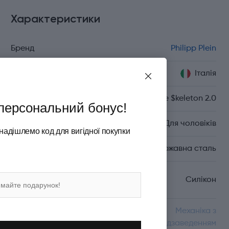
Характеристики
Бренд
Philipp Plein
Країна походження
Італія
Серія
The $keleton 2.0
персональний бонус!
Стать
Для чоловіків
надішлемо код для вигідної покупки
Матеріал корпуса
Неіржавна сталь
Матеріал ремінця/
Силікон
браслета
Механізм
Механіка з
автопідзаведенням