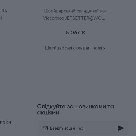
TURA
Швейцарський складаний ніж
N
Victorinox JETSETTER@WORK
4.6261.26G32B1
5 067 ₴
Швейцарські складані ножі
Слідкуйте за новинками та
и
акціями:
зпеки