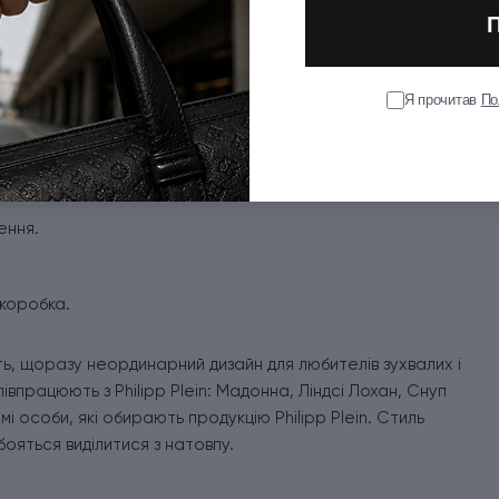
нком "соти".
Я прочитав
По
ення.
 коробка.
ість, щоразу неординарний дизайн для любителів зухвалих і
впрацюють з Philipp Plein: Мадонна, Ліндсі Лохан, Снуп
мі особи, які обирають продукцію Philipp Plein. Стиль
бояться виділитися з натовпу.