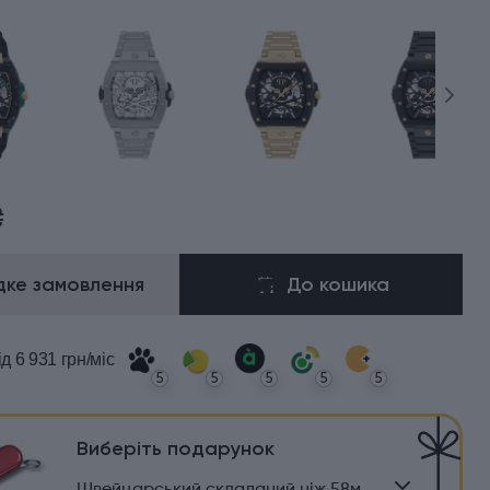
₴
ке замовлення
До кошика
ід 6 931 грн/міс
5
5
5
5
5
Виберіть подарунок