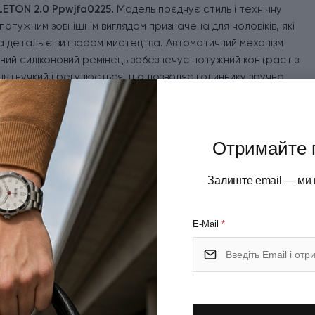
LETON 2.0 Ppwjfa0225.
Модель поєднує стиль і технічну
потужним зовнішнім виглядом призначена для чоловіків, які
на деталь є витвором мистецтва. Автоматичний механізм
рний силіконовий ремінець забезпечує потужний контраст з
ь гнучкий і регулюється, що дозволяє годиннику зручно
кою забезпечує додаткову безпеку. Завдяки
 та бризок води, але не для плавання.
Отримайте 
Залиште email — ми 
жеве золото+чорний).
E-Mail
*