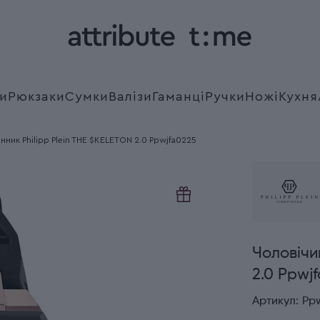
и
Рюкзаки
Сумки
Валізи
Гаманці
Ручки
Ножі
Кухня
нник Philipp Plein THE $KELETON 2.0 Ppwjfa0225
Чоловічи
2.0 Ppwj
Артикул:
Pp