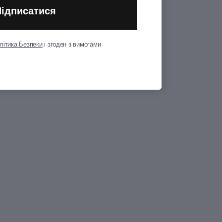
Підписатися
Показати всі
літика Безпеки
і згоден з вимогами