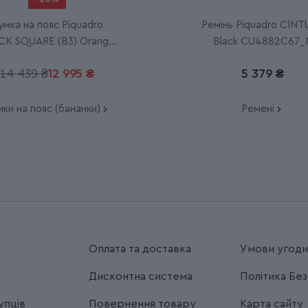
умка на пояс Piquadro
Ремінь Piquadro CIN
CK SQUARE (B3) Orange
Black CU4882C67_
CA2174B3_AR
14 439 ₴
12 995 ₴
5 379 ₴
ки на пояс (бананки)
Ремені
Оплата та доставка
Умови угод
Дисконтна система
Політика Бе
упців
Повернення товару
Карта сайту