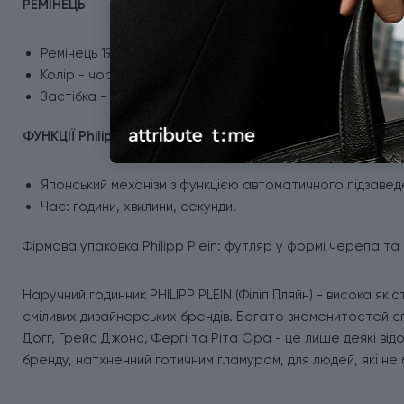
РЕМІНЕЦЬ
Ремінець 19 мм із м'якого силікону з перфорованим малю
Колір - чорний.
Застібка - пряжка.
ФУНКЦІЇ Philipp Plein Ppwjfa0225
Японський механізм з функцією автоматичного підзавед
Час: години, хвилини, секунди.
Фірмова упаковка Philipp Plein: футляр у формі черепа та
Наручний годинник PHILIPP PLEIN (Філіп Пляйн) - висока як
сміливих дизайнерських брендів. Багато знаменитостей спі
Догг, Грейс Джонс, Фергі та Ріта Ора - це лише деякі відо
бренду, натхненний готичним гламуром, для людей, які не 