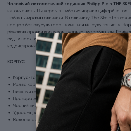
Чоловічий автоматичний годинник Philipp Plein THE $KE
витонченість. Ця версія з глибоким чорним циферблатом і 
люблять виразні годинники. В годиннику The Skeleton кож
працює без акумулятора і живиться від руху зап'ястя. Чо
різнокольоровим корпусом і чорним циферблатом. Ремінец
сидіти практично на будь-якому зап'ясті. Застібка з пряж
водонепроникності до 5 АТМ ця модель підходить для дощу
КОРПУС
Корпус-тонно з неіржавної сталі з PVD-покриттям (ро
Розмір корпусу 44х12,8 мм.
Безель з декоративними гвинтами.
Прозора задня кришка з мінерального скла.
Чорний циферблат-скелетон з силуетом черепа.
Удароміцне мінеральне скло.
Водонепроникність до 50 метрів.