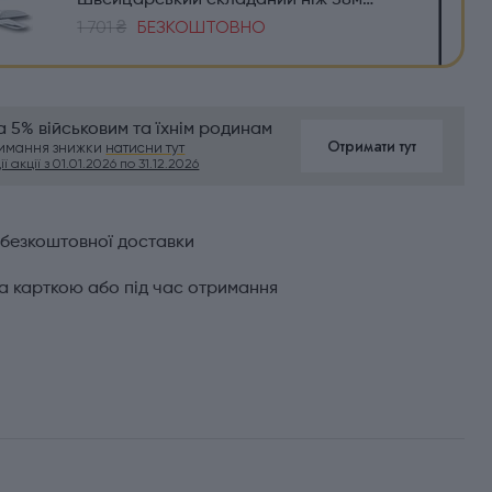
Швейцарський складаний ніж 58мм Victorinox CLASSIC SD Colors 0.6223.G
1 701 ₴
БЕЗКОШТОВНО
 5% військовим та їхнім родинам
Отримати тут
римання знижки
натисни тут
ї акції з 01.01.2026 по 31.12.2026
 безкоштовної доставки
а карткою або під час отримання