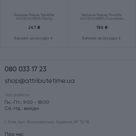
Багажна бирка Travelite
Багажна бирка Travelite
ACCESSORIES/Berry
ACCESSORIES/Countries
TL000011-17
TL000015-913
247 ₴
186 ₴
Багажні аксесуари
Багажні аксесуари
080 033 17 23
shop@attributetime.ua
Час роботи:
Пн.-Пт.: 9:00 - 18:00
Сб.-Нд.: вихідні
г. Київ, вул. Волноваська, будинок № 12/16
Про нас