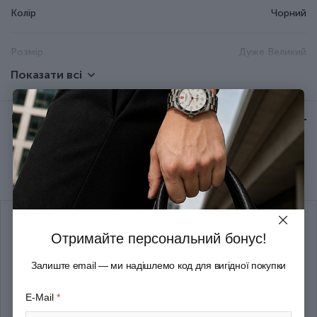
Колір
Чорний
Розмір
Дуже Великий
Показати всі
Висота (см)
40
Відгуки:
★ 0 (0)
Ширина (см)
70
Рекомендуємо купити разом
Товщина (см)
43
Об'єм (л)
120
Отримайте персональний бонус!
Вага (кг)
1.3
Залиште email — ми надішлемо код для вигідної покупки
Група
KICK OFF/Black
E-Mail
*