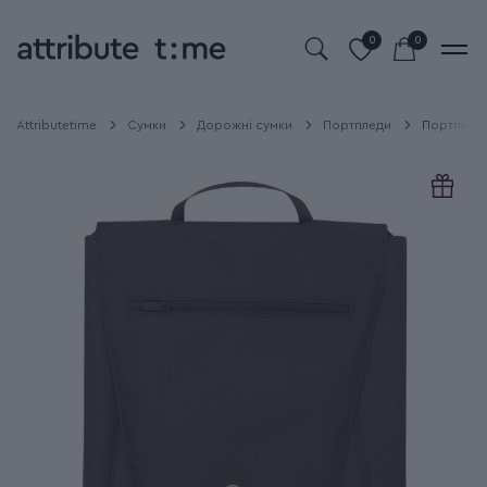
0
0
Attributetime
Сумки
Дорожні сумки
Портпледи
Портплед 