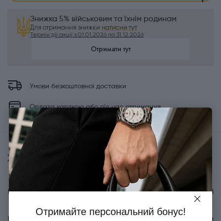
Знижка 5% військовим та їхнім родинам
Для отримання знижки
натисни тут
Термін дії акції з 01.01.2026 по 31.12.2026
Отримати тут
Умови безкоштовної доставки
Оплата карткою або під час отримання
Характеристики
Бренд
Victorinox Travel
Отримайте персональний бонус!
Країна походження
Швейцарія