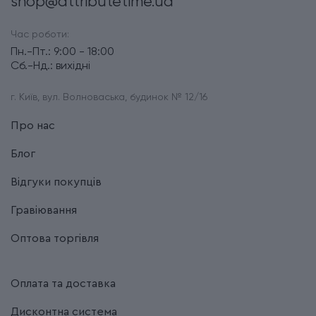
shop@attributetime.ua
Тип випуску товару
Серійний
Час роботи:
Термін гарантії
2 роки
Пн.-Пт.: 9:00 - 18:00
Сб.-Нд.: вихідні
г. Київ, вул. Волноваська, будинок № 12/16
Про нас
Блог
Відгуки покупців
Гравіювання
Оптова торгівля
Оплата та доставка
Дисконтна система