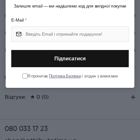
Залиште email — ми надішлемо код для вигідної покупки
Серія
Travel Accessories 4.0
E-Mail
*
Матеріал
Поліестер
Колір
Чорний
Підписатися
Висота (см)
43
Я прочитав
Політика Безпеки
і згоден з вимогами
Показати всі
Ширина (см)
33
Відгуки:
★ 0 (0)
Товщина (см)
1
TRAVEL ACCESSORIES
Група
4.0/Black
080 033 17 23