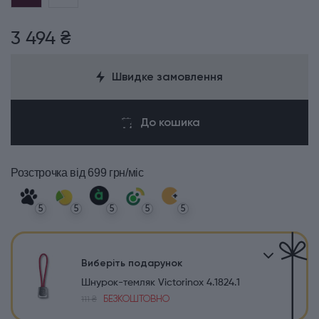
3 494 ₴
Швидке замовлення
До кошика
Розстрочка
від 699 грн/міс
5
5
5
5
5
Виберіть подарунок
Шнурок-темляк Victorinox 4.1824.1
БЕЗКОШТОВНО
111 ₴