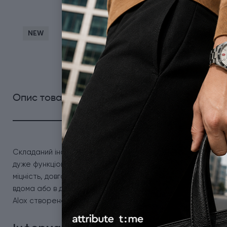
NEW
0
Опис товару
Характеристики
Відгуки
Складаний інструмент Victorinox Companion X Alox 0.8070
дуже функціональна деталь - ножиці. Продумана конструкці
міцність, довговічність і стильний зовнішній вигляд. Кишен
вдома або в дорозі - коли потрібно щось швидко підріза
Alox створена за зразком легендарного Victorinox Pioneer