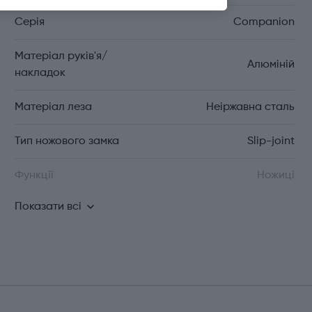
Серія
Companion
Матеріал руків'я/
Алюміній
накладок
Матеріал леза
Неіржавна сталь
Тип ножового замка
Slip-joint
Функції
Ножиці
Показати всі