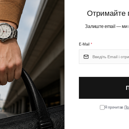
Отримайте 
Умови
Залиште email — ми 
Оплат
E-Mail
*
.28 з неіржавної сталі довжиною 93 мм. Його єдина, але
я і надійні рифлені алюмінієві накладки Alox забезпечують
ьковий інструмент стане незамінним супутником в офісі,
ти, розкрити або акуратно оформити. Модель Companion X
Я прочитав
По
 X, але в більш універсальному і безпечному виконанні.