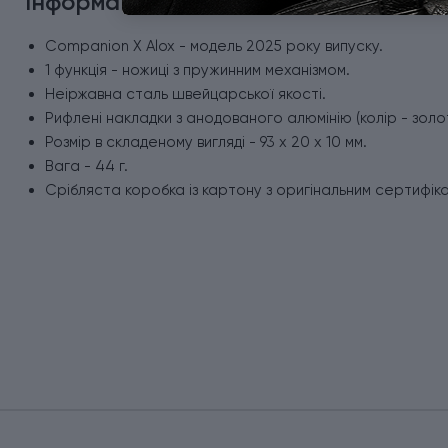
Інформація про Victorinox Companion
Companion X Alox - модель 2025 року випуску.
1 функція - ножиці з пружинним механізмом.
Неіржавна сталь швейцарської якості.
Рифлені накладки з анодованого алюмінію (колір - золо
Розмір в складеному вигляді - 93 х 20 х 10 мм.
Вага - 44 г.
Срібляста коробка із картону з оригінальним сертифік