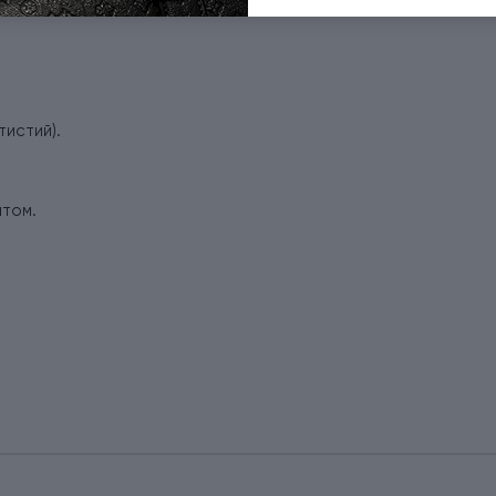
 0.8070.28
тистий).
атом.