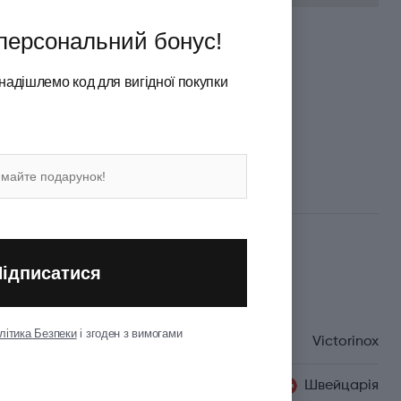
персональний бонус!
 безкоштовної доставки
надішлемо код для вигідної покупки
а карткою або під час отримання
Підписатися
Характеристики
літика Безпеки
і згоден з вимогами
Бренд
Victorinox
Країна походження
Швейцарія