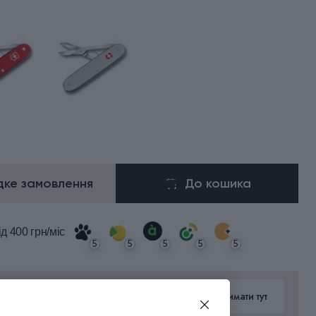
ке замовлення
До кошика
ід 400 грн/міс
5
5
5
5
5
 5% військовим та їхнім родинам
Отримати тут
римання знижки
натисни тут
ї акції з 01.01.2026 по 31.12.2026