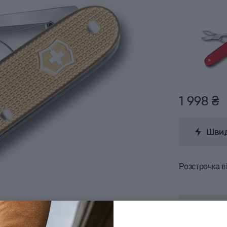
1 998 ₴
Швид
Розстрочка
в
Знижка
Для от
Термін ді