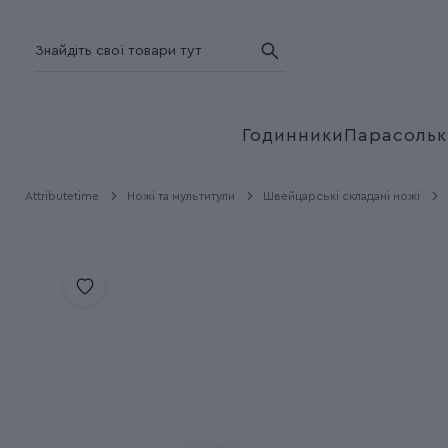
Годинники
Парасольк
Attributetime
Ножі та мультитули
Швейцарські складані ножі