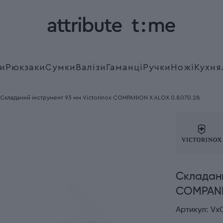
и
Рюкзаки
Сумки
Валізи
Гаманці
Ручки
Ножі
Кухня
Складаний інструмент 93 мм Victorinox COMPANION X ALOX 0.8070.28
Складани
COMPANI
Артикул:
Vx