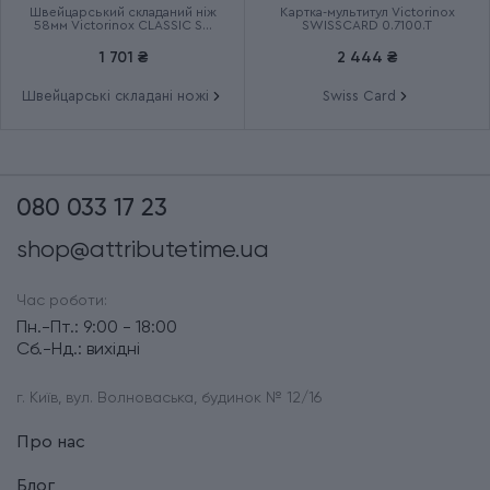
Швейцарський складаний ніж
Картка-мультитул Victorinox
58мм Victorinox CLASSIC SD
SWISSCARD 0.7100.T
Colors 0.6223.G
1 701 ₴
2 444 ₴
Швейцарські складані ножі
Swiss Card
080 033 17 23
shop@attributetime.ua
Час роботи:
Пн.-Пт.: 9:00 - 18:00
Сб.-Нд.: вихідні
г. Київ, вул. Волноваська, будинок № 12/16
Про нас
Блог