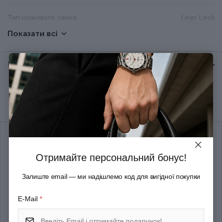
Тип ножового замка
Liner Lock
Показати всі
Колір
Червоний
Відгуки:
★ 0 (0)
Ширина (см)
3.5
Рекомендуємо купити разом
Товщина (см)
1.8
Довжина складаного ножа
111
(мм)
Отримайте персональний бонус!
Вага (кг)
0.13
Залиште email — ми надішлемо код для вигідної покупки
Кількість шарів
3
E-Mail
*
Група
TRAILFINDER