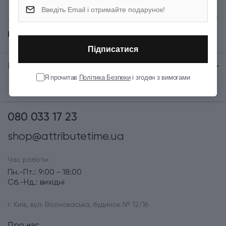
Довжина (см)
5.9
Показати всі
Група
SWISSTOOL
Підписатися
Відгуки:
★ 0 (0)
Тип випуску товару
Серійний
Я прочитав
Політика Безпеки
і згоден з вимогами
080 033 17 23
shop@attributetime.ua
Час роботи:
Пн.-Пт.: 9:00 - 18:00
Сб.-Нд.: вихідні
г. Київ, вул. Волноваська, будинок № 12/16
Про нас