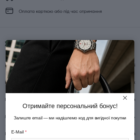
Оплата карткою або під час отримання
Характеристики
Вид аксесуарів для ножів
Запасні деталі
Бренд
Victorinox
Країна походження
Швейцарія
Отримайте персональний бонус!
Матеріал
Неіржавна сталь
Залиште email — ми надішлемо код для вигідної покупки
E-Mail
*
Колір
Сріблястий