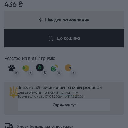
436 ₴
Швидке замовлення
До кошика
Розстрочка
від 87 грн/міс
5
5
5
5
5
Знижка 5% військовим та їхнім родинам
Для отримання знижки
натисни тут
Термін дії акції з 01.01.2026 по 31.12.2026
Отримати тут
Умови безкоштовної доставки