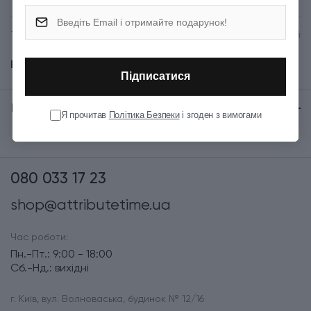
Тип випуску товару
Серійний
Показати всі
Підписатися
Відгуки:
★ 0 (0)
Я прочитав
Політика Безпеки
і згоден з вимогами
080 033 17 23
shop@attributetime.ua
Час роботи:
Пн.-Пт.: 9:00 - 18:00
Сб.-Нд.: вихідні
г. Київ, вул. Волноваська, будинок № 12/16