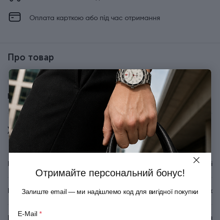
Оплата карткою або під час отримання
Про товар
Багатоцільове мастило Multi Tool Oil, 10мл, блістер
Показати всі
Характеристики
Вид аксесуарів для ножів
Запасні деталі
Отримайте персональний бонус!
Бренд
Victorinox
Залиште email — ми надішлемо код для вигідної покупки
E-Mail
*
Країна походження
Швейцарія