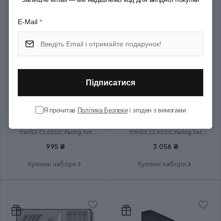
E-Mail
*
Підписатися
Я прочитав
Політика Безпеки
і згоден з вимогами
Набір кухонний Victorinox
Набір кухонний Victorinox
SWISS CLASSIC Paring Set
SWISS CLASSIC Paring Set
6.7116.23L92
6.7191.F1
995 ₴
3 056 ₴
Кухонні набори
Кухонні набори