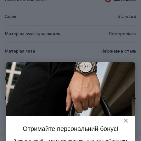
Серія
Standard
Матеріал руків'я/накладок
Поліпропілен
Матеріал леза
Неіржавна сталь
Колір
Чорний
Показати всі
Довжина (см)
19.8
Відгуки:
★ 0 (0)
Група
Standard Table
Рекомендуємо купити разом
Тип випуску товару
Серійний
Отримайте персональний бонус!
Термін гарантії
Довічна
Залиште email — ми надішлемо код для вигідної покупки