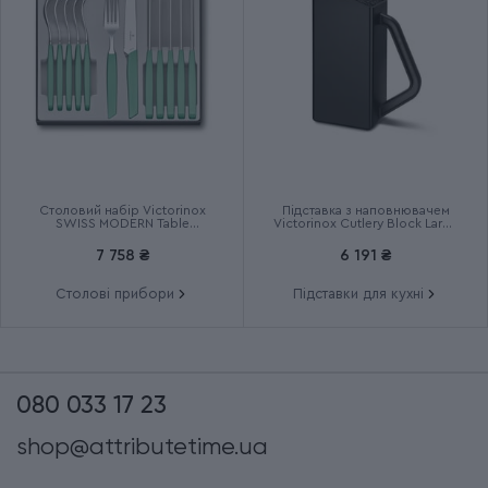
Столовий набір Victorinox
Підставка з наповнювачем
SWISS MODERN Table
Victorinox Cutlery Block Large
6.9096.12W41.12
7.7033.03
7 758 ₴
6 191 ₴
Столові прибори
Підставки для кухні
080 033 17 23
shop@attributetime.ua