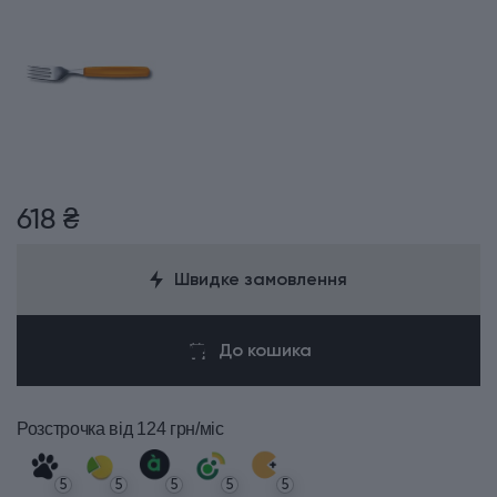
618 ₴
Швидке замовлення
До кошика
Розстрочка
від 124 грн/міс
5
5
5
5
5