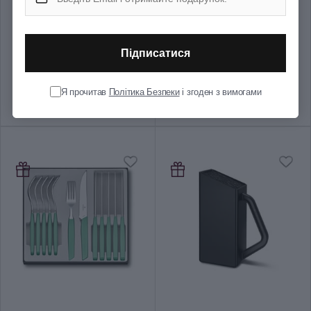
Підписатися
Набір кухонний Victorinox
Набір кухонний Victorinox
SWISS CLASSIC Paring Set
SWISS CLASSIC Paring Set
6.7116.23L92
6.7191.F1
995 ₴
3 056 ₴
Я прочитав
Політика Безпеки
і згоден з вимогами
Кухонні набори
Кухонні набори