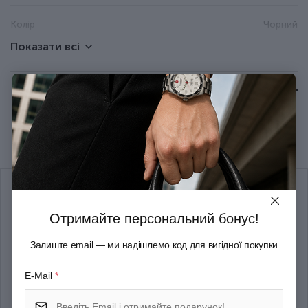
Колір
Чорний
Показати всі
Довжина (см)
15.6
Відгуки:
★ 0 (0)
Група
Standard Cake
Рекомендуємо купити разом
Тип випуску товару
Серійний
Термін гарантії
Довічна
Отримайте персональний бонус!
Залиште email — ми надішлемо код для вигідної покупки
E-Mail
*