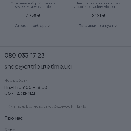
Столовий набір Victorinox
Підставка з наповнювачем
SWISS MODERN Table
Victorinox Cutlery Block Large
6.9096.12W41.12
7.7033.03
7 758 ₴
6 191 ₴
Столові прибори
Підставки для кухні
080 033 17 23
shop@attributetime.ua
Час роботи:
Пн.-Пт.: 9:00 - 18:00
Сб.-Нд.: вихідні
г. Київ, вул. Волноваська, будинок № 12/16
Про нас
Блог