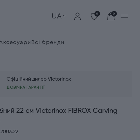
UA
0
0
Аксесуари
Всі бренди
Офіційний дилер Victorinox
ДОВІЧНА ГАРАНТІЇ
бний 22 см Victorinox FIBROX Carving
2
52003.22