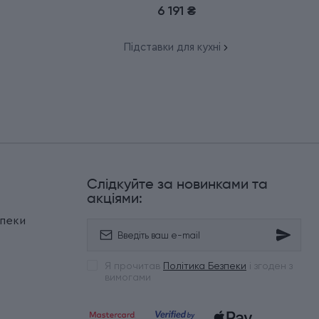
6 191 ₴
Підставки для кухні
Слідкуйте за новинками та
и
акціями:
зпеки
Я прочитав
Політика Безпеки
і згоден з
вимогами