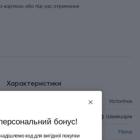
а карткою або під час отримання
Характеристики
Бренд
Victorinox
Країна походження
Швейцарія
персональний бонус!
Серія
Fibrox
надішлемо код для вигідної покупки