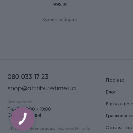
995 ₴
Кухонні набори
080 033 17 23
Про нас
shop@attributetime.ua
Блог
Час роботи:
Відгуки пок
Пн.-Пт.: 9:00 - 18:00
Сб.-Нд.: вихідні
Гравіюванн
Оптова торг
г. Київ, вул. Волноваська, будинок № 12/16