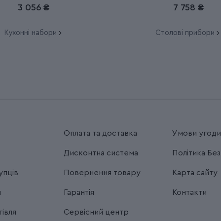
3 056 ₴
7 758 ₴
Кухонні набори
Столові прибори
Оплата та доставка
Умови угод
Дисконтна система
Політика Бе
упців
Повернення товару
Карта сайту
я
Гарантія
Контакти
івля
Сервісний центр