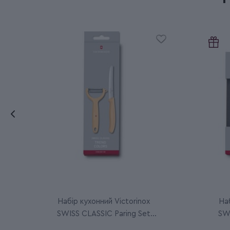
Набір кухонний Victorinox
Наб
SWISS CLASSIC Paring Set
SWI
6.7116.23L92