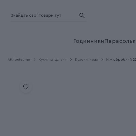
Годинники
Парасольк
Attributetime
Кухня та їдальня
Кухонні ножі
Ніж обробний 22 