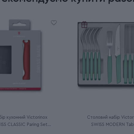
ір кухонний Victorinox
Столовий набір Victor
SS CLASSIC Paring Set
SWISS MODERN Tab
6.7191.F1
6.9096.12W41.12