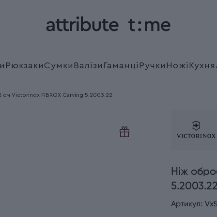
и
Рюкзаки
Сумки
Валізи
Гаманці
Ручки
Ножі
Кухня
см Victorinox FIBROX Carving 5.2003.22
Ніж обро
5.2003.2
Артикул:
Vx