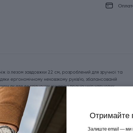
Оплат
ніж із лезом завдовжки 22 см, розроблений для зручної та
дяки ергономічному нековзкому руків'ю, збалансованій
ком як для досвідчених кухарів і працівників харчових
ідеально підходить для чищення та нарізки овочів, обробки
рав.
Отримайте 
ї та довго зберігає заводську гостроту. На клинку нанесено
із зображенням орла, серійним номером і знаком якості
Залиште email — ми 
 зручний хват, знижує втому під час тривалої роботи та