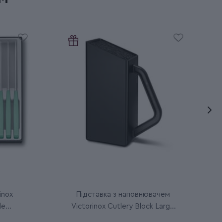
inox
Підставка з наповнювачем
le
Victorinox Cutlery Block Large
7.7033.03