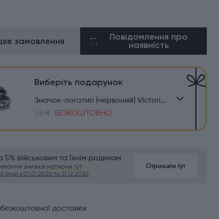
Повідомлення про
ке замовлення
наявність
Виберіть подарунок
Значок-логотип (червоний) Victorinox Travel 4.1888
112 ₴
БЕЗКОШТОВНО
 5% військовим та їхнім родинам
Отримати тут
римання знижки
натисни тут
ї акції з 01.01.2026 по 31.12.2026
 безкоштовної доставки