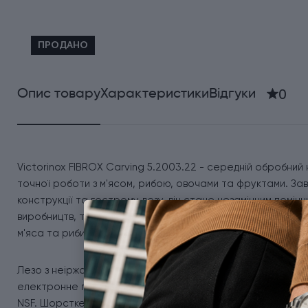
ПРОДАНО
0
Опис товару
Характеристики
Відгуки
Victorinox FIBROX Carving 5.2003.22 - середній обробний 
точної роботи з м'ясом, рибою, овочами та фруктами. Зав
конструкції та гострому лезу, він стане незамінним помічни
виробництв, так і для любителів домашньої кулінарії. Ніж 
м'яса та риби, а також для створення ефектної подачі ст
Лезо з неіржавної сталі, вирізняється стійкістю до корозі
електронне гравіювання з фірмовим логотипом, емблемою 
NSF. Шорстке руків'я з термоеластопласту (TPE) гарантує