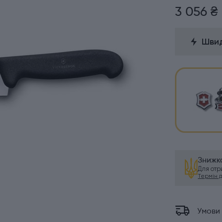
3 056 ₴
Швид
Знижка
Для от
Термін ді
Умови