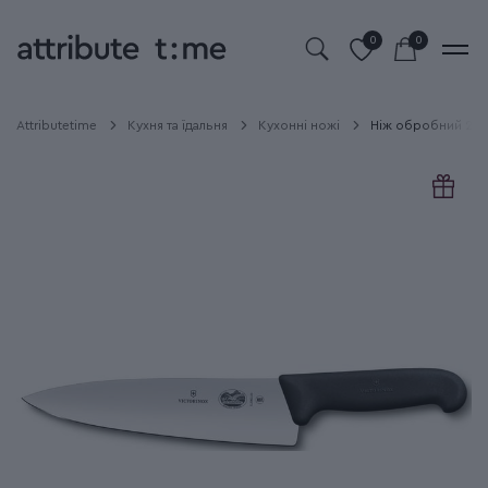
0
0
Attributetime
Кухня та їдальня
Кухонні ножі
Ніж обробний 20 с