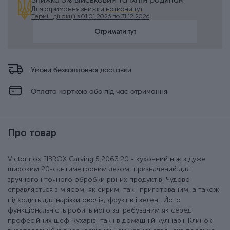
Знижка 5% військовим та їхнім родинам
Для отримання знижки
натисни тут
Термін дії акції з 01.01.2026 по 31.12.2026
Отримати тут
Умови безкоштовної доставки
Оплата карткою або під час отримання
Про товар
Victorinox FIBROX Carving 5.2063.20 - кухонний ніж з дуже
широким 20-сантиметровим лезом, призначений для
зручного і точного обробки різних продуктів. Чудово
справляється з м'ясом, як сирим, так і приготованим, а також
підходить для нарізки овочів, фруктів і зелені. Його
функціональність робить його затребуваним як серед
професійних шеф-кухарів, так і в домашній кулінарії. Клинок