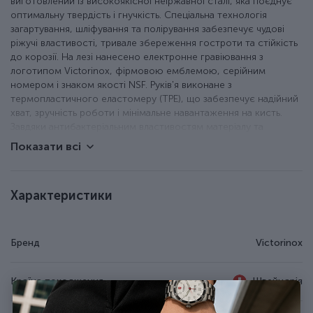
виготовлений із високоякісної неіржавної сталі, яка поєднує
оптимальну твердість і гнучкість. Спеціальна технологія
загартування, шліфування та полірування забезпечує чудові
ріжучі властивості, тривале збереження гостроти та стійкість
до корозії. На лезі нанесено електронне гравіювання з
логотипом Victorinox, фірмовою емблемою, серійним
номером і знаком якості NSF. Руків'я виконане з
термопластичного еластомеру (TPE), що забезпечує надійний
хват, зручність роботи і мінімальне навантаження на кисть.
Завдяки антибактеріальним властивостям матеріалу та
стійкості до температурних впливів (від 80 до 110 °C), ніж
Показати всі
можна стерилізувати, що робить його ідеальним вибором для
професійних кухонь і харчової промисловості.
Характеристики
Ніж для обробки та нарізки.
Лезо з неіржавної сталі високої якості.
Гладка (Plain) різальна крайка.
Бренд
Victorinox
Чорне руків'я з термоеластопласту.
Відповідає стандартам NSF.
Можна мити в посудомийній машині та стерилізувати.
Країна походження
Швейцарія
Фірмове гравіювання нанесене електронним методом.
Довжина леза - 20 см.