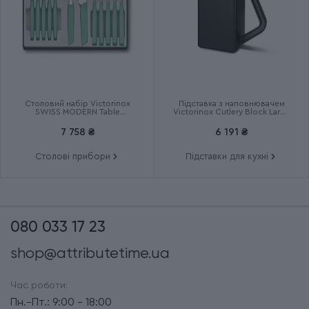
Столовий набір Victorinox
Підставка з наповнювачем
SWISS MODERN Table
Victorinox Cutlery Block Large
6.9096.12W41.12
7.7033.03
7 758 ₴
6 191 ₴
Столові прибори
Підставки для кухні
080 033 17 23
shop@attributetime.ua
Час роботи:
Пн.-Пт.: 9:00 - 18:00