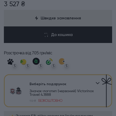
3 527 ₴
Швидке замовлення
До кошика
Розстрочка
від 705 грн/міс
5
5
5
5
5
Виберіть подарунок
Значок-логотип (червоний) Victorinox
Travel 4.1888
БЕЗКОШТОВНО
112 ₴