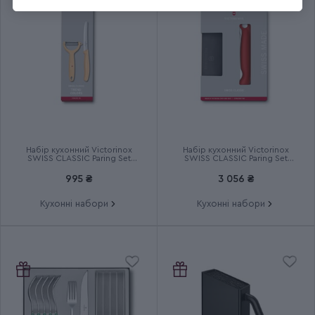
Група
Fibrox Carving
Тип випуску товару
Серійний
Країна збірки
Швейцарія
Термін гарантії
Довічна
Набір кухонний Victorinox
Набір кухонний Victorinox
SWISS CLASSIC Paring Set
SWISS CLASSIC Paring Set
6.7116.23L92
6.7191.F1
995 ₴
3 056 ₴
Кухонні набори
Кухонні набори