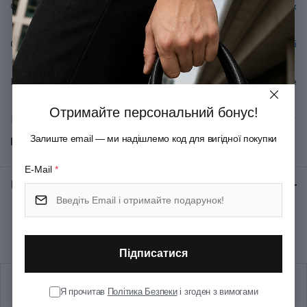
Серія
Fibrox
Спеціалізація
Обробні
Вид леза
Гладке
Отримайте персональний бонус!
Матеріал руків'я/накладок
Термоеластопласт
Залиште email — ми надішлемо код для вигідної покупки
Показати всі
Матеріал леза
Неіржавна сталь
E-Mail
*
Відгуки:
★ 0 (0)
Колір
Чорний
Рекомендуємо купити разом
Довжина (см)
34
Підписатися
Довжина леза (см)
20
Я прочитав
Політика Безпеки
і згоден з вимогами