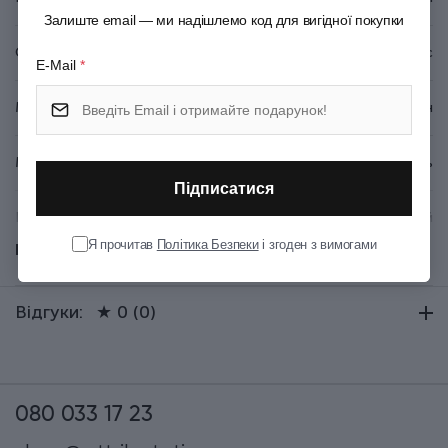
Залиште email — ми надішлемо код для вигідної покупки
Серія
Swiss Classic
E-Mail
*
Матеріал руків'я/накладок
Поліпропілен
Матеріал леза
Неіржавна сталь
Підписатися
Колір
Рожевий
Я прочитав
Політика Безпеки
і згоден з вимогами
Показати всі
Довжина (см)
38.2
Відгуки:
★ 0 (0)
Група
SwissClassic Carving
Тип випуску товару
Серійний
080 033 17 23
Термін гарантії
Довічна