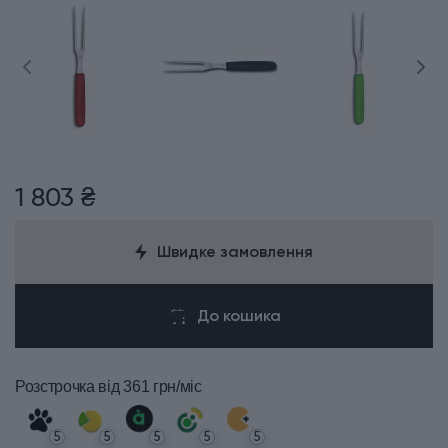
1 803 ₴
Швидке замовлення
До кошика
Розстрочка
від 361 грн/міс
5
5
5
5
5