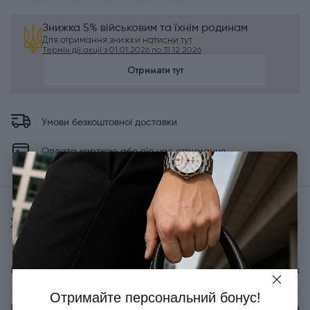
Знижка 5% військовим та їхнім родинам
Для отримання знижки
натисни тут
Термін дії акції з 01.01.2026 по 31.12.2026
Отримати тут
Умови безкоштовної доставки
Оплата карткою або під час отримання
Характеристики
Бренд
Victorinox
Отримайте персональний бонус!
Країна походження
Швейцарія