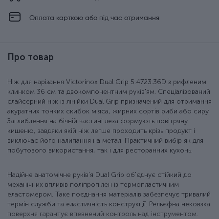
Оплата карткою або під час отримання
Про товар
Ніж для нарізання Victorinox Dual Grip 5.4723.36D з рифленим
клинком 36 см та двокомпонентним руків'ям. Спеціалізований
слайсерний ніж із лінійки Dual Grip призначений для отримання
акуратних тонких скибок м'яса, жирних сортів риби або сиру.
Заглиблення на бічній частині леза формують повітряну
кишеню, завдяки якій ніж легше проходить крізь продукт і
виключає його налипання на метал. Практичний вибір як для
побутового використання, так і для ресторанних кухонь.
Надійне анатомічне руків'я Dual Grip об'єднує стійкий до
механічних впливів поліпропілен із термопластичним
еластомером. Таке поєднання матеріалів забезпечує тривалий
термін служби та еластичність конструкції. Рельєфна нековзка
поверхня гарантує впевнений контроль над інструментом.