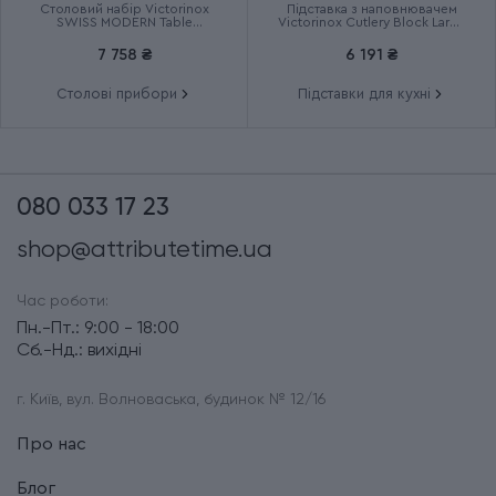
Столовий набір Victorinox
Підставка з наповнювачем
SWISS MODERN Table
Victorinox Cutlery Block Large
6.9096.12W41.12
7.7033.03
7 758 ₴
6 191 ₴
Столові прибори
Підставки для кухні
080 033 17 23
shop@attributetime.ua
Час роботи:
Пн.-Пт.: 9:00 - 18:00
Сб.-Нд.: вихідні
г. Київ, вул. Волноваська, будинок № 12/16
Про нас
Блог