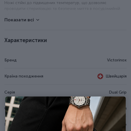
Ножі стійкі до підвищених температур, що дозволяє
проводити стерилізацію та безпечне миття в посудомийній
машині.
Показати всі
Особливості ножа Victorinox Vx54723.36D
Характеристики
Ніж для нарізання / Slicing.
Рифлене лезо з неіржавної сталі.
Гладка різальна крайка.
Бренд
Victorinox
Руків'я Dual Grip: поліпропілен (PP) всередині +
термоеластопласт (TPE) зовні.
Довжина леза - 36 см.
Країна походження
Швейцарія
Вага - 235 г.
Всі матеріали сертифіковані NSF (лазерне гравіювання на
лезі).
Серія
Dual Grip
Спеціалізація
Для нарізання
Вид леза
Рифлене