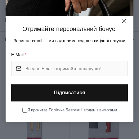
Матеріал руків'я/накладок
Термоеластопласт
Показати всі
Матеріал леза
Неіржавна сталь
Отримайте персональний бонус!
Відгуки:
★ 0 (0)
Залиште email — ми надішлемо код для вигідної покупки
Колір
Чорний
E-Mail
*
Рекомендуємо купити разом
Довжина леза (см)
36
Вага (кг)
0.235
Підписатися
Тип випуску товару
Серійний
Я прочитав
Політика Безпеки
і згоден з вимогами
Термін гарантії
Довічна