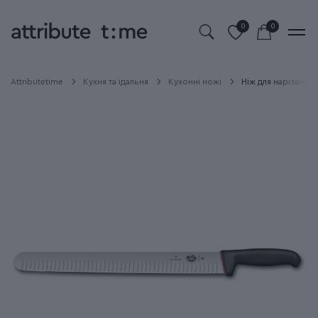
0
0
Attributetime
Кухня та їдальня
Кухонні ножі
Ніж для нарізання 