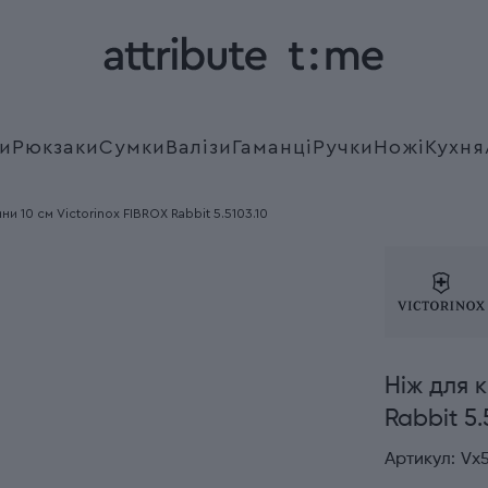
и
Рюкзаки
Сумки
Валізи
Гаманці
Ручки
Ножі
Кухня
ни 10 см Victorinox FIBROX Rabbit 5.5103.10
Ніж для к
Rabbit 5.
Артикул:
Vx5