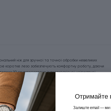
іональний ніж для зручної та точної обробки невеликих
стре коротке лезо забезпечують комфортну роботу, даючи
вдовжки 10 см виготовлено із високоякісної неіржавної
ладка крайка (Plain-заточка) забезпечує акуратний і чистий
ніжного м'яса. На клинку нанесене фірмове гравіювання
, яке не пошкоджує структуру металу.
Отримайте 
 шорстким покриттям, забезпечуючим надійний хват навіть
Залиште email — ми 
кладі використовується термопластичний еластомер,