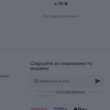
6 191 ₴
Підставки для кухні
Слідкуйте за новинками та
и
акціями:
зпеки
Я прочитав
Політика Безпеки
і згоден з
вимогами