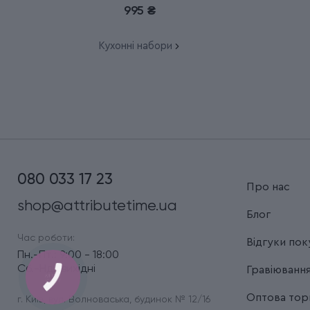
995 ₴
Кухонні набори
080 033 17 23
Про нас
shop@attributetime.ua
Блог
Час роботи:
Відгуки пок
Пн.-Пт.: 9:00 - 18:00
Сб.-Нд.: вихідні
Гравіюванн
Оптова торг
г. Київ, вул. Волноваська, будинок № 12/16