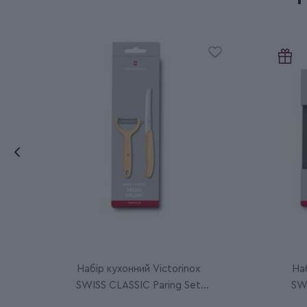
Набір кухонний Victorinox
Наб
SWISS CLASSIC Paring Set
SWI
6.7116.23L92