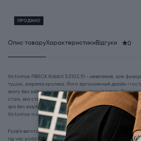
ПРОДАНО
0
Опис товару
Характеристики
Відгуки
Victorinox FIBROX Rabbit 5.5103.10 - невеликий, але функц
тушок, зокрема кролика. Його ергономічний дизайн і го
змогу без зайвих зусиль виконувати точні розрізи. Лезо за
сталі, яка стійка до корозії та довго зберігає гостроту. Г
зріз без зазубрин, що особливо важливо під час обробки 
Victorinox із серійним номером, виконане за технологією
Руків'я виготовлено з міцного, зносостійкого матеріалу з
під час роботи з вологими або жирними продуктами. У с