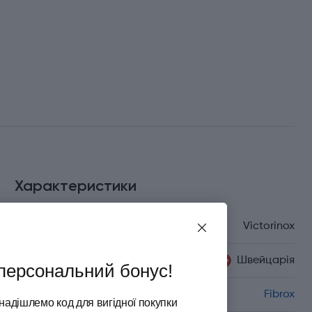
Характеристики
Бренд
Victorinox
Країна походження
Швейцарія
персональний бонус!
Серія
Fibrox
надішлемо код для вигідної покупки