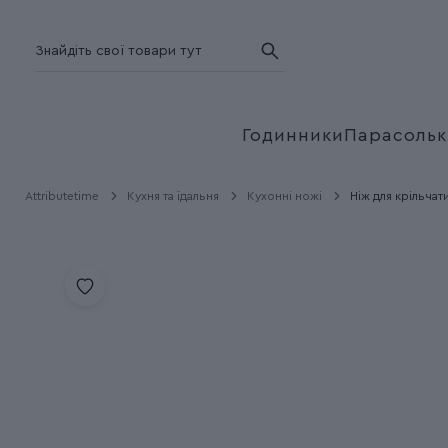
Годинники
Парасольк
Attributetime
Кухня та їдальня
Кухонні ножі
Ніж для крільчати