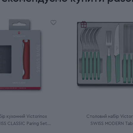
ір кухонний Victorinox
Столовий набір Victor
SS CLASSIC Paring Set
SWISS MODERN Tab
6.7191.F1
6.9096.12W41.12