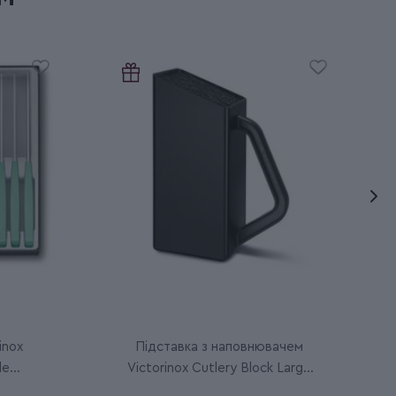
inox
Підставка з наповнювачем
le
Victorinox Cutlery Block Large
7.7033.03