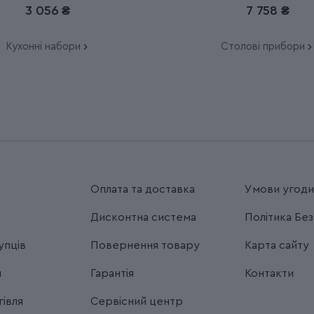
3 056 ₴
7 758 ₴
Кухонні набори
Столові прибори
Оплата та доставка
Умови угод
Дисконтна система
Політика Бе
упців
Повернення товару
Карта сайту
я
Гарантія
Контакти
івля
Сервісний центр