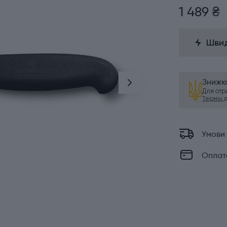
1 489 ₴
Швид
Знижка
Для от
Термін ді
Умови
Оплат