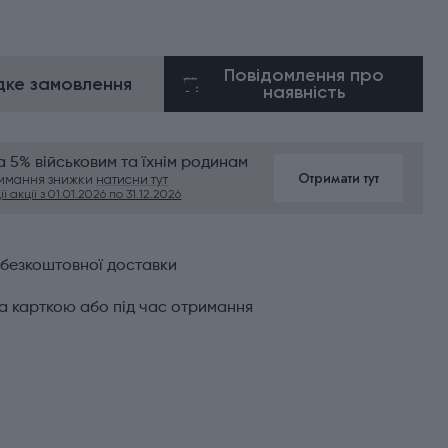
Повідомлення про
ке замовлення
наявність
 5% військовим та їхнім родинам
Отримати тут
римання знижки
натисни тут
ї акції з 01.01.2026 по 31.12.2026
 безкоштовної доставки
а карткою або під час отримання