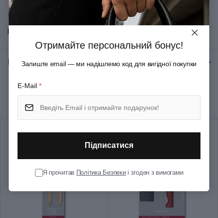
Матеріал руків'я/накладок
Термоеластопласт
Показати всі
Матеріал леза
Неіржавна сталь
Отримайте персональний бонус!
Відгуки:
★ 0 (0)
Залиште email — ми надішлемо код для вигідної покупки
Колір
Чорний
E-Mail
*
Рекомендуємо купити разом
Довжина (см)
29
Довжина леза (см)
16
Підписатися
Група
Fibrox Butcher
Я прочитав
Політика Безпеки
і згоден з вимогами
Тип випуску товару
Серійний
Країна збірки
Швейцарія