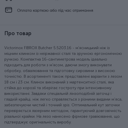
Оплата карткою або під час отримання
Про товар
Victorinox FIBROX Butcher 5.5203.16 - м'ясницький ніж із
міцним клинком із неіржавної сталі та зручною ергономічною
ручкою. Компактна 16-сантиметрова модель ідеально
підходить для роботи з м'ясом, даючи змогу виконувати
обробку, обвалювання та підготовку сировини з високою
точністю. В асортименті також представлені варіанти з лезом
18 см і 23 см. Клинок виконаний з мартенситної сталі, яка
стійка до корозії та зберігає гостроту при інтенсивному
використанні. Завдяки спеціальній лінзоподібній заточці і
гладкій крайці, ніж легко справляється з різними видами м'яса,
забезпечуючи чистий і точний зріз. Оптимальний кут заточки
перевіряється лазерним методом, гарантуючий довговічність
різальної крайки. На лезо нанесено фірмове гравіювання, що
підтверджує оригінальність виробу.