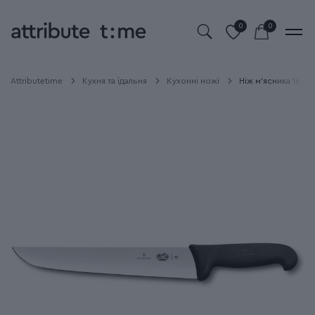
0
0
Attributetime
Кухня та їдальня
Кухонні ножі
Ніж м'ясника 16 см