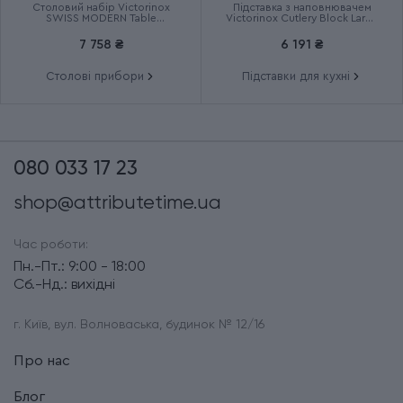
Столовий набір Victorinox
Підставка з наповнювачем
SWISS MODERN Table
Victorinox Cutlery Block Large
6.9096.12W41.12
7.7033.03
7 758 ₴
6 191 ₴
Столові прибори
Підставки для кухні
080 033 17 23
shop@attributetime.ua
Час роботи:
Пн.-Пт.: 9:00 - 18:00
Сб.-Нд.: вихідні
г. Київ, вул. Волноваська, будинок № 12/16
Про нас
Блог