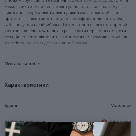
з ножем зручнішою та безпечнішою, а стійкість до вологи та
механічних навантажень гарантує його довговічність. Руків'я
виконане з термоеластопласту, який має термостійкі та
протиковзкі властивості, а також комфортно лежить у руці,
забезпечуючи надійний хват. Ніж Victorinox Fibrox створений
для тривалої експлуатації, а в разі втрати первісної гостроти
леза, його легко відновити за допомогою фірмових точилок
Victorinox, рекомендованих виробником.
Обробний ніж.
Показати всі
Рифлене лезо з неіржавної сталі.
Гладка різальна крайка (Plain).
Чорне руків'я із термоеластопласту (TPE).
Можна мити в посудомийній машині.
Характеристики
Фірмове гравіювання на клинку.
Довжина леза - 20 см.
Бренд
Victorinox
Країна походження
Швейцарія