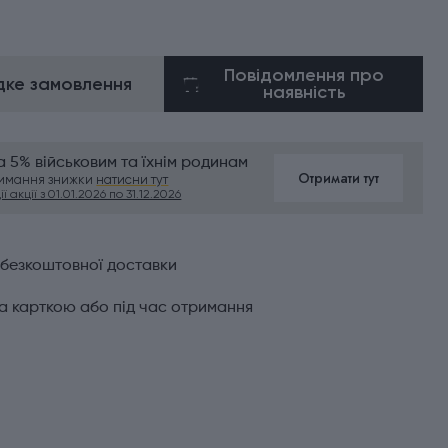
Повідомлення про
ке замовлення
наявність
 5% військовим та їхнім родинам
Отримати тут
римання знижки
натисни тут
ї акції з 01.01.2026 по 31.12.2026
 безкоштовної доставки
а карткою або під час отримання