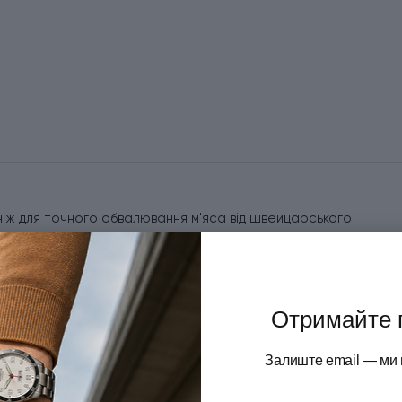
й ніж для точного обвалювання м'яса від швейцарського
овторює контури кісток, даючи змогу акуратно зрізати
сті ніж ідеально підходить для роботи в м'ясних цехах, на
отовлене із високоякісної неіржавної сталі, має високу
троту. Гладка різальна крайка забезпечує м'який і точний
Отримайте 
ивістю цієї моделі є двокомпонентне руків'я Dual Grip, яке
ековзке покриття для комфортного хвата. Завдяки
Залиште email — ми 
зає і забезпечує повний контроль у роботі. Обвалювальний
ь суворим гігієнічним стандартам.