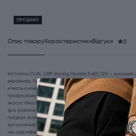
ПРОДАНО
0
Опис товару
Характеристики
Відгуки
Victorinox DUAL GRIP Boning Flexible 5.6613.12D – кухонни
виробника. Гнучке і вузьке лезо завдовжки 12 см, легко п
м'якоть із мінімальними втратами. Завдяки своїй маневрено
професійних кухнях і в домашньому використанні. Лезо виг
зносостійкість, стійкість до корозії та довго зберігає гос
зріз, роблячи процес обробки зручним і ефективним. Особл
поєднує жорсткий внутрішній шар для міцності та м'яке н
ергономічній формі ніж надійно фіксується в руці, не ков
ніж сертифікований NSF, що підтверджує його відповідніст