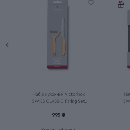
Набір кухонний Victorinox
Наб
SWISS CLASSIC Paring Set
SWI
6.7116.23L92
995 ₴
Кухонні набори