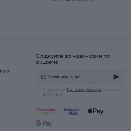
Слідкуйте за новинками та
и
акціями:
зпеки
Я прочитав
Політика Безпеки
і згоден з
вимогами