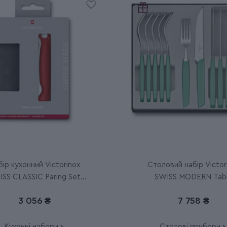
ір кухонний Victorinox
Столовий набір Victor
SS CLASSIC Paring Set
SWISS MODERN Tab
6.7191.F1
6.9096.12W41.12
3 056 ₴
7 758 ₴
Кухонні набори
Столові прибори