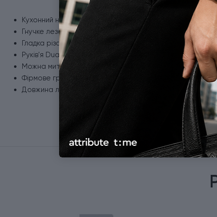
Кухонний ніж для обвалювання м'яса.
Гнучке лезо з неіржавної сталі.
Гладка різальна крайка.
Руків'я Dual Grip: поліпропілен (PP) всередині + термое
Можна мити в посудомийній машині та стерилізувати.
Фірмове гравіювання на клинку.
Довжина леза - 12 см.