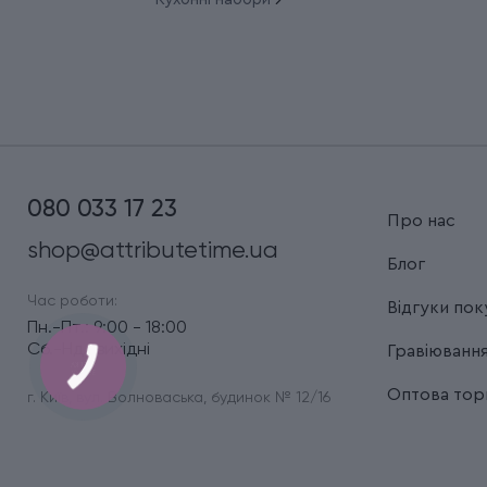
080 033 17 23
Про нас
shop@attributetime.ua
Блог
Час роботи:
Відгуки пок
Пн.-Пт.: 9:00 - 18:00
Сб.-Нд.: вихідні
Гравіюванн
Оптова торг
г. Київ, вул. Волноваська, будинок № 12/16