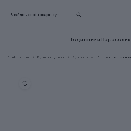
Годинники
Парасольк
Attributetime
Кухня та їдальня
Кухонні ножі
Ніж обвалювальни