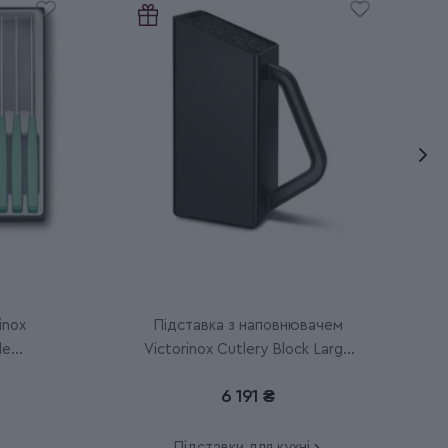
inox
Підставка з наповнювачем
le
Victorinox Cutlery Block Large
7.7033.03
6 191 ₴
Підставки для кухні