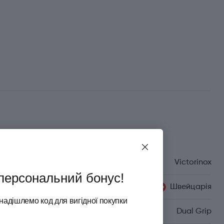
Характеристики
Бренд
Victorinox
персональний бонус!
Країна походження
Швейцарія
надішлемо код для вигідної покупки
Серія
Dual Grip