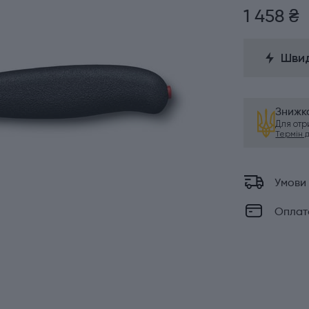
1 458 ₴
Швид
Знижка
Для от
Термін ді
Умови
Оплат