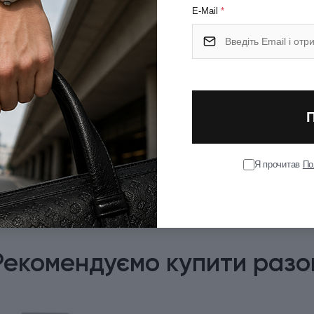
E-Mail
*
ластопласт (TPE) зовні.
Я прочитав
По
Рекомендуємо купити разо