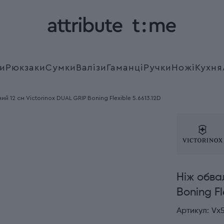
и
Рюкзаки
Сумки
Валізи
Гаманці
Ручки
Ножі
Кухня
й 12 см Victorinox DUAL GRIP Boning Flexible 5.6613.12D
Ніж обва
Boning Fl
Артикул:
Vx5