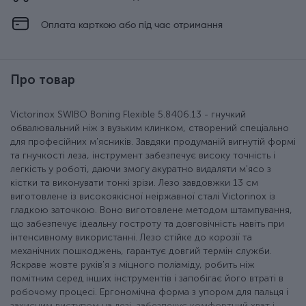
Оплата карткою або під час отримання
Про товар
Victorinox SWIBO Boning Flexible 5.8406.13 - гнучкий
обвалювальний ніж з вузьким клинком, створений спеціально
для професійних м'ясників. Завдяки продуманій вигнутій формі
та гнучкості леза, інструмент забезпечує високу точність і
легкість у роботі, даючи змогу акуратно видаляти м'ясо з
кістки та виконувати тонкі зрізи. Лезо завдовжки 13 см
виготовлене із високоякісної неіржавної сталі Victorinox із
гладкою заточкою. Воно виготовлене методом штампування,
що забезпечує ідеальну гостроту та довговічність навіть при
інтенсивному використанні. Лезо стійке до корозії та
механічних пошкоджень, гарантує довгий термін служби.
Яскраве жовте руків'я з міцного поліаміду, робить ніж
помітним серед інших інструментів і запобігає його втраті в
робочому процесі. Ергономічна форма з упором для пальця і
захисним виступом на лезі, забезпечує комфортний хват і