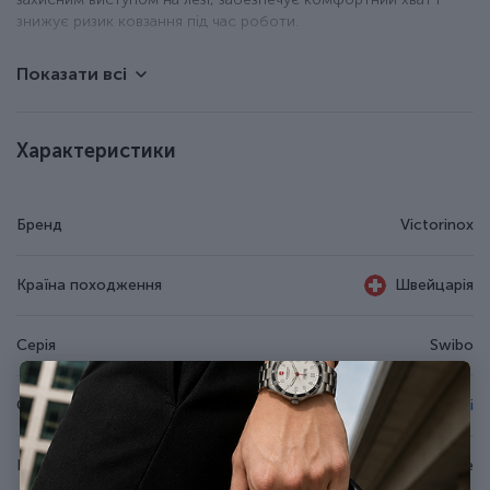
знижує ризик ковзання під час роботи.
Показати всі
Обвалювальний ніж.
Лезо зі штампованої неіржавної сталі.
Гладка різальна крайка (Plain).
Ергономічне руків'я із поліаміду.
Характеристики
Можна мити в посудомийній машині та стерилізувати.
Довжина клинка - 13 см.
Бренд
Victorinox
Країна походження
Швейцарія
Серія
Swibo
Спеціалізація
Обвалювальні
Вид леза
Гнучке