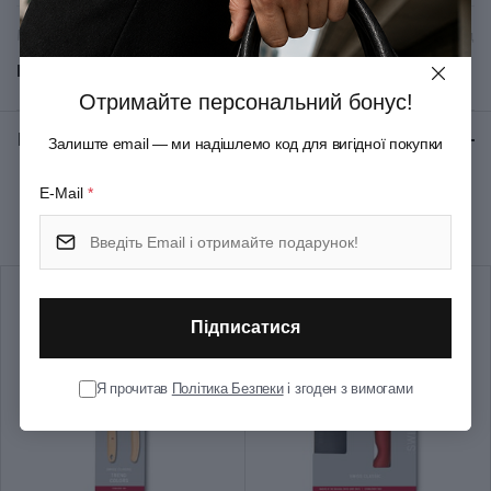
Матеріал руків'я/накладок
Поліамід
Показати всі
Матеріал леза
Неіржавна сталь
Отримайте персональний бонус!
Відгуки:
★ 0 (0)
Залиште email — ми надішлемо код для вигідної покупки
Колір
Жовтий
E-Mail
*
Рекомендуємо купити разом
Довжина (см)
25.4
Довжина леза (см)
13
Підписатися
Група
Swibo Boning
Я прочитав
Політика Безпеки
і згоден з вимогами
Тип випуску товару
Серійний
Країна збірки
Швейцарія