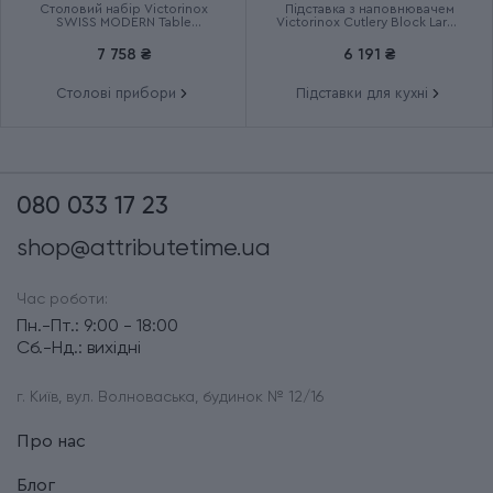
Столовий набір Victorinox
Підставка з наповнювачем
SWISS MODERN Table
Victorinox Cutlery Block Large
6.9096.12W41.12
7.7033.03
7 758 ₴
6 191 ₴
Столові прибори
Підставки для кухні
080 033 17 23
shop@attributetime.ua
Час роботи:
Пн.-Пт.: 9:00 - 18:00
Сб.-Нд.: вихідні
г. Київ, вул. Волноваська, будинок № 12/16
Про нас
Блог