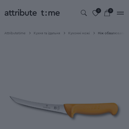
0
0
Attributetime
Кухня та їдальня
Кухонні ножі
Ніж обвалювальний