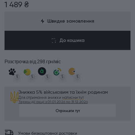
1 489 ₴
Швидке замовлення
До кошика
Розстрочка
від 298 грн/міс
5
5
5
5
5
Знижка 5% військовим та їхнім родинам
Для отримання знижки
натисни тут
Термін дії акції з 01.01.2026 по 31.12.2026
Отримати тут
Умови безкоштовної доставки