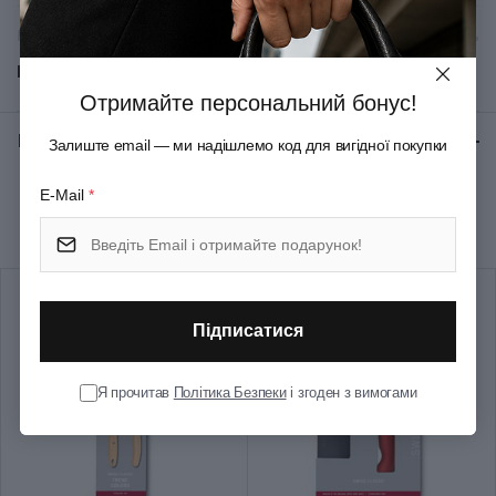
Матеріал леза
Неіржавна сталь
Показати всі
Колір
Жовтий
Отримайте персональний бонус!
Відгуки:
★ 0 (0)
Залиште email — ми надішлемо код для вигідної покупки
Довжина (см)
26.6
E-Mail
*
Рекомендуємо купити разом
Довжина леза (см)
14
Група
Swibo Butcher
Підписатися
Тип випуску товару
Серійний
Я прочитав
Політика Безпеки
і згоден з вимогами
Країна збірки
Швейцарія
Термін гарантії
Довічна