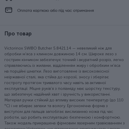
Оплата карткою або під час отримання
Про товар
Victorinox SWIBO Butcher 5.8421.14 — невеликий ніж для
обробки м'яса з клинком довжиною 14 см. Широке лезо з
гострим кінчиком забезпечує точний і акуратний розріз, легко
справляючись із жилами, відділенням жиру і обробким м'яса
на порційні шматки. Лезо виготовлене із високоякісної
неіржавної сталі, яка стійка до корозії, зносу і зберігає
гостроту протягом тривалого часу навіть за активної
експлуатації. Міцне руків'я з поліаміду має шорстку текстуру,
що забезпечує надійний хват і зручність у використанні.
Матеріал ручки стійкий до впливу високих температур (до 110
°C) і не вбирає запахи та вологу. Ергономічна форма з
виступом для пальців запобігає вислизанню ножа під час
роботи, що робить експлуатацію безпечною і комфортною.
Також модель прикрашена фірмовим лазерним гравіюванням з
логотипом Victorinox, що підтверджує оригінальність і якість