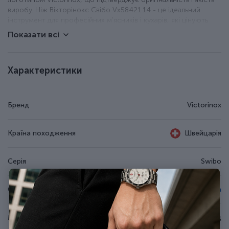
виробу. Ніж Вікторінокс Свібо Vx58421.14 - це ідеальний
інструмент для професійних м'ясників і кухарів, які цінують
надійність, зручність і довговічність у роботі.
Показати всі
Забійний ніж для м'ясника.
Широке лезо з неіржавної сталі.
Характеристики
Гладка різальна крайка (Plain).
Нековзке руків'я із поліаміду.
Можна мити в посудомийній машині.
Бренд
Victorinox
Стійкий до ударів і перепадів температур.
Довжина клинка - 14 см.
Країна походження
Швейцарія
Серія
Swibo
Спеціалізація
Ножі м'ясника
Матеріал руків'я/накладок
Поліамід