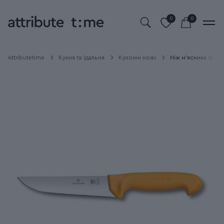
0
0
Attributetime
Кухня та їдальня
Кухонні ножі
Ніж м'ясника 14 см