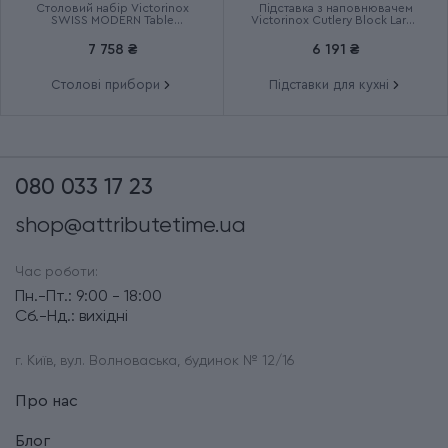
Столовий набір Victorinox
Підставка з наповнювачем
SWISS MODERN Table
Victorinox Cutlery Block Large
6.9096.12W41.12
7.7033.03
7 758 ₴
6 191 ₴
Столові прибори
Підставки для кухні
080 033 17 23
shop@attributetime.ua
Час роботи:
Пн.-Пт.: 9:00 - 18:00
Сб.-Нд.: вихідні
г. Київ, вул. Волноваська, будинок № 12/16
Про нас
Блог