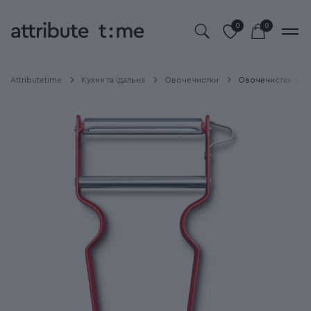
0
0
Attributetime
Кухня та їдальня
Овочечистки
Овочечистка Victo