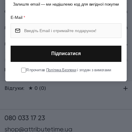
Залиште email — ми надішлемо код для вигідної покупки
Серія
Rex
E-Mail
*
Матеріал руків'я/накладок
Алюміній
Матеріал леза
Неіржавна сталь
Підписатися
Колір
Червоний
Показати всі
Я прочитав
Політика Безпеки
і згоден з вимогами
Довжина (см)
10.9
Відгуки:
★ 0 (0)
Тип випуску товару
Серійний
Термін гарантії
Довічна
080 033 17 23
shop@attributetime.ua