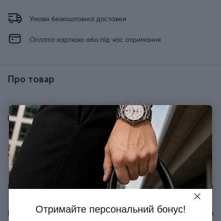
Умови безкоштовної доставки
Оплата карткою або під час отримання
Про товар
Овочечистка Rex пряме лезо (109x65x13мм)
Показати всі
Характеристики
Бренд
Victorinox
Отримайте персональний бонус!
Країна походження
Швейцарія