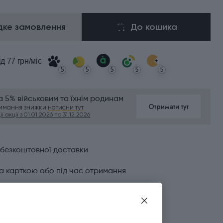
ке замовлення
До кошика
ід 77 грн/міс
5
5
5
5
5
 5% військовим та їхнім родинам
Отримати тут
римання знижки
натисни тут
ї акції з 01.01.2026 по 31.12.2026
 безкоштовної доставки
а карткою або під час отримання