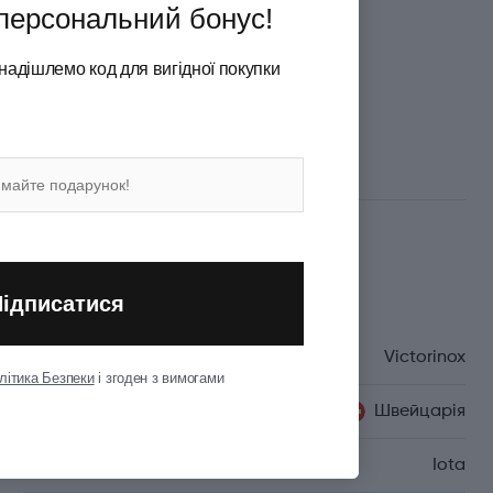
персональний бонус!
надішлемо код для вигідної покупки
Характеристики
Підписатися
Бренд
Victorinox
літика Безпеки
і згоден з вимогами
Країна походження
Швейцарія
Серія
Iota