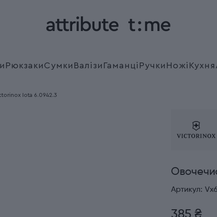
и
Рюкзаки
Сумки
Валізи
Гаманці
Ручки
Ножі
Кухня
orinox Iota 6.0942.3
Овочечист
Артикул:
Vx
385 ₴