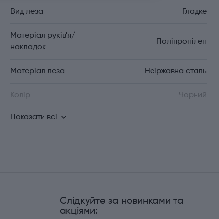
Вид леза
Гладке
Матеріал руків'я/
Поліпропілен
накладок
Матеріал леза
Неіржавна сталь
Колір
Чорний
Показати всі
Слідкуйте за новинками та
и
акціями: