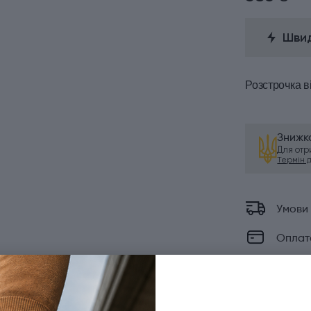
Швид
Розстрочка
в
Знижка
Для от
Термін ді
Умови
Оплат