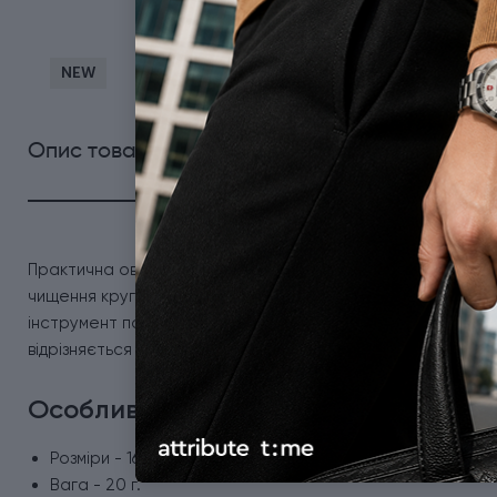
NEW
0
Опис товару
Характеристики
Відгуки
Практична овочечистка в чорному кольорі Victorinox Iota 6
чищення круглих фруктів та овочів, а також для акуратн
інструмент поєднує функціональність із класичним дизайно
відрізняється міцністю та підходить для миття у посудомий
Особливості Vx60942.3
Розміри - 165 х 20 х 10 мм.
Вага - 20 г.