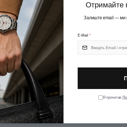
Отримайте 
Залиште email — ми 
E-Mail
*
.0942.3 з подвійним гладким лезом, ідеально підходить для
ого зняття шоколадної стружки. Цей швейцарський
м. Пряме лезо з неіржавної сталі довго зберігає гостроту,
ній машині.
Я прочитав
По