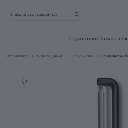
Годинники
Парасольк
Attributetime
Кухня та їдальня
Овочечистки
Овочечистка Vict