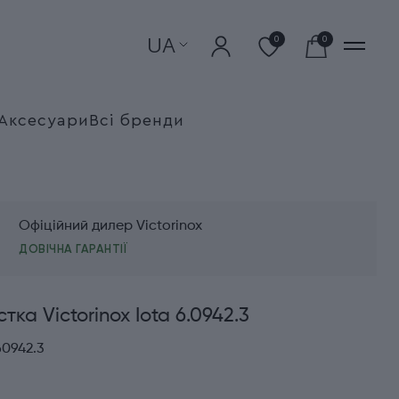
UA
0
0
Аксесуари
Всі бренди
Офіційний дилер Victorinox
ДОВІЧНА ГАРАНТІЇ
ка Victorinox Iota 6.0942.3
60942.3