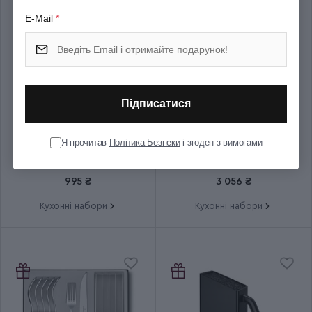
E-Mail
*
Термін гарантії
Довічна
Підписатися
Я прочитав
Політика Безпеки
і згоден з вимогами
Набір кухонний Victorinox
Набір кухонний Victorinox
SWISS CLASSIC Paring Set
SWISS CLASSIC Paring Set
6.7116.23L92
6.7191.F1
995 ₴
3 056 ₴
Кухонні набори
Кухонні набори