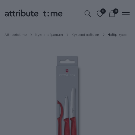
0
0
Attributetime
Кухня та їдальня
Кухонні набори
Набір кухонний 