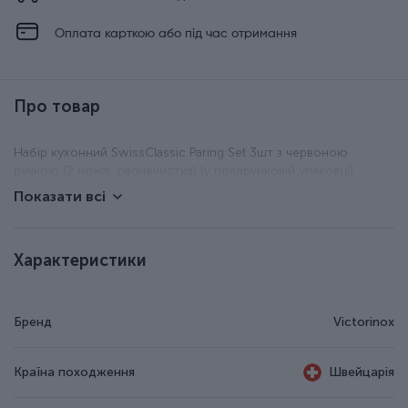
Оплата карткою або під час отримання
Про товар
Набір кухонний SwissClassic Paring Set 3шт з червоною
ручкою (2 ножа, овочечистка) (у подарунковій упаковці)
Показати всі
Характеристики
Бренд
Victorinox
Країна походження
Швейцарія