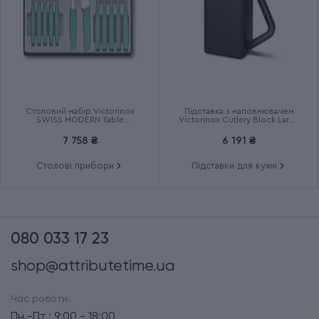
Столовий набір Victorinox
Підставка з наповнювачем
SWISS MODERN Table
Victorinox Cutlery Block Large
6.9096.12W41.12
7.7033.03
7 758 ₴
6 191 ₴
Столові прибори
Підставки для кухні
080 033 17 23
shop@attributetime.ua
Час роботи:
Пн.-Пт.: 9:00 - 18:00