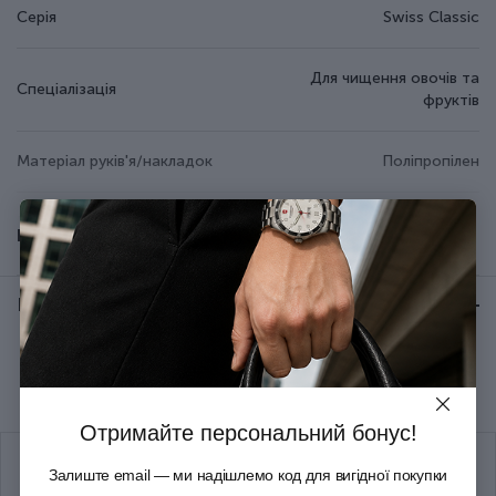
Серія
Swiss Classic
Для чищення овочів та
Спеціалізація
фруктів
Матеріал руків'я/накладок
Поліпропілен
Матеріал леза
Неіржавна сталь
Показати всі
Колір
Червоний
Відгуки:
★ 0 (0)
Група
SwissClassic Paring
Рекомендуємо купити разом
Тип випуску товару
Серійний
Отримайте персональний бонус!
Країна збірки
Швейцарія
Залиште email — ми надішлемо код для вигідної покупки