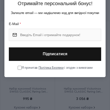
Отримайте персональний бонус!
Рекомендуємо купити разом
Країна збірки
Швейцарія
Залиште email — ми надішлемо код для вигідної покупки
Термін гарантії
Довічна
E-Mail
*
Підписатися
Я прочитав
Політика Безпеки
і згоден з вимогами
Набір кухонний Victorinox
Набір кухонний Victorinox
SWISS CLASSIC Paring Set
SWISS CLASSIC Paring Set
6.7116.23L92
6.7191.F1
995 ₴
3 056 ₴
Кухонні набори
Кухонні набори