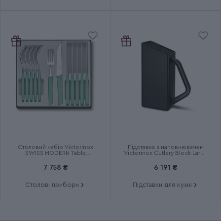
Столовий набір Victorinox
Підставка з наповнювачем
SWISS MODERN Table
Victorinox Cutlery Block Large
6.9096.12W41.12
7.7033.03
7 758 ₴
6 191 ₴
Столові прибори
Підставки для кухні