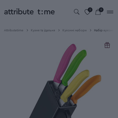
0
0
Attributetime
Кухня та їдальня
Кухонні набори
Набір кухонний 