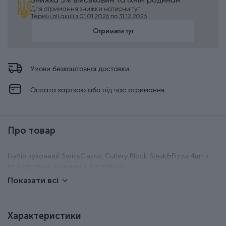
Знижка 5% військовим та їхнім родинам
Для отримання знижки
натисни тут
Термін дії акції з 01.01.2026 по 31.12.2026
Отримати тут
Умови безкоштовної доставки
Оплата карткою або під час отримання
Про товар
Набір кухонний SwissClassic Cutlery Block Steak&Pizza 4шт з
кольоровими ручками з підставкою
Показати всі
Характеристики