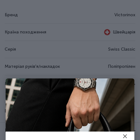
Бренд
Victorinox
Країна походження
Швейцарія
Серія
Swiss Classic
Матеріал руків'я/накладок
Поліпропілен
Матеріал леза
Неіржавна сталь
Довжина (см)
12.5
Показати всі
Група
SwissClassic Set
Відгуки:
★ 0 (0)
Тип випуску товару
Серійний