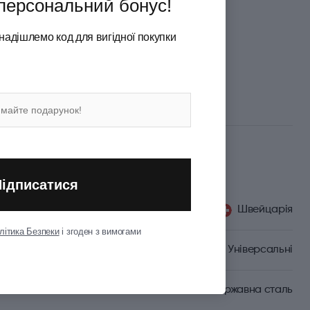
персональний бонус!
надішлемо код для вигідної покупки
Підписатися
Швейцарія
літика Безпеки
і згоден з вимогами
Універсальні
Неіржавна сталь