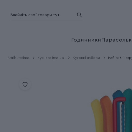
Годинники
Парасольк
Attributetime
Кухня та їдальня
Кухонні набори
Набір: 6 інстр