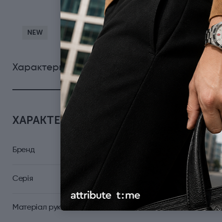
NEW
0
Характеристики
Відгуки
ХАРАКТЕРИСТИКИ
Бренд
Серія
Матеріал руків'я/накладок