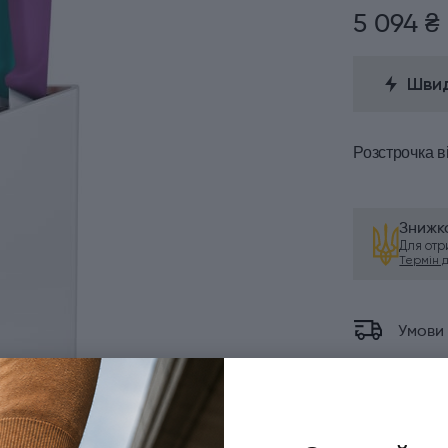
5 094 ₴
Швид
Розстрочка
в
Знижка
Для от
Термін ді
Умови
Оплат