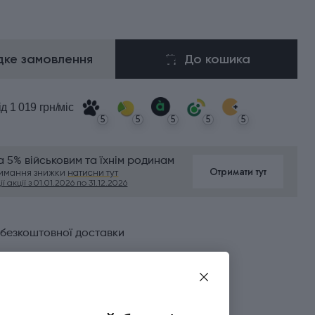
ке замовлення
До кошика
ід 1 019 грн/міс
5
5
5
5
5
 5% військовим та їхнім родинам
Отримати тут
римання знижки
натисни тут
ї акції з 01.01.2026 по 31.12.2026
 безкоштовної доставки
а карткою або під час отримання