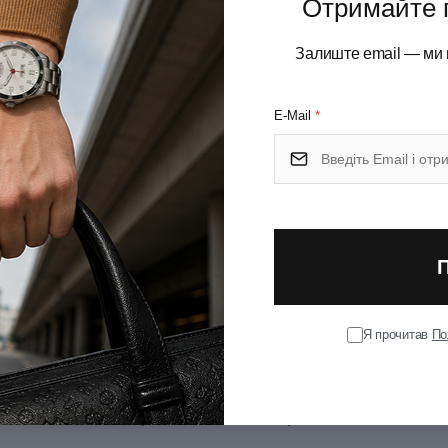
Отримайте 
Залиште email — ми 
E-Mail
*
Victorinox
Країна походження
Я прочитав
По
Swiss Classic
Спеціалізація
Поліпропілен
Матеріал леза