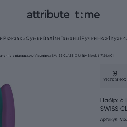
и
Рюкзаки
Сумки
Валізи
Гаманці
Ручки
Ножі
Кухня
ументів з підставкою Victorinox SWISS CLASSIC Utility Block 6.7126.6C1
Набір: 6 
SWISS CLA
Артикул:
Vx6