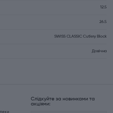
12.5
26.5
SWISS CLASSIC Cutlery Block
Довічна
Слідкуйте за новинками та
и
акціями:
зпеки