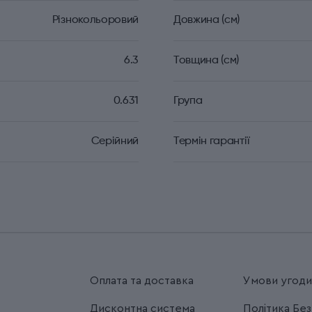
Різнокольоровий
Довжина (см)
6.3
Товщина (см)
0.631
Група
Серійний
Термін гарантії
Оплата та доставка
Умови угод
Дисконтна система
Політика Бе