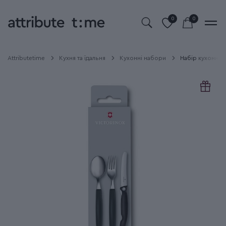
0
0
Attributetime
Кухня та їдальня
Кухонні набори
Набір кухонний 