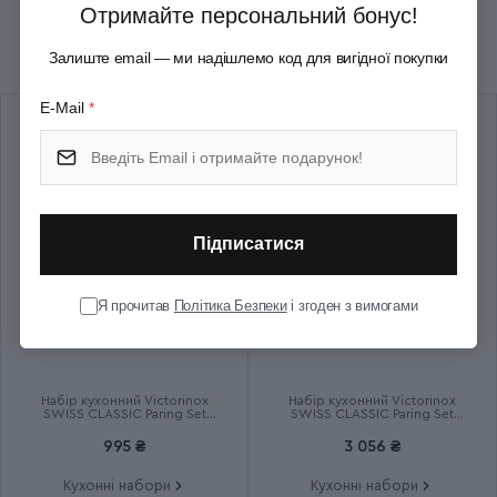
Група
SwissClassic Paring
Отримайте персональний бонус!
Рекомендуємо купити разом
Залиште email — ми надішлемо код для вигідної покупки
Тип випуску товару
Серійний
E-Mail
*
Країна збірки
Швейцарія
Термін гарантії
Довічна
Підписатися
Я прочитав
Політика Безпеки
і згоден з вимогами
Набір кухонний Victorinox
Набір кухонний Victorinox
SWISS CLASSIC Paring Set
SWISS CLASSIC Paring Set
6.7116.23L92
6.7191.F1
995 ₴
3 056 ₴
Кухонні набори
Кухонні набори