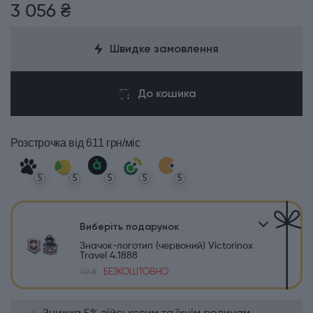
3 056 ₴
Швидке замовлення
До кошика
Розстрочка
від 611 грн/міс
5
5
5
5
5
Виберіть подарунок
Значок-логотип (червоний) Victorinox
Travel 4.1888
БЕЗКОШТОВНО
112 ₴