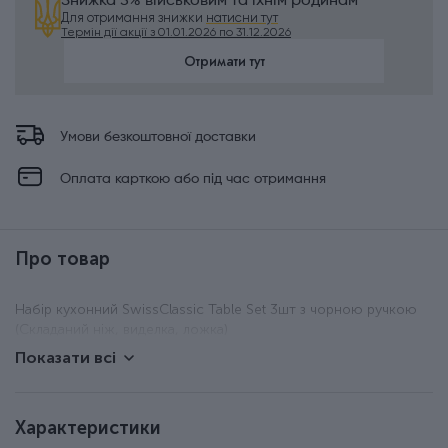
Знижка 5% військовим та їхнім родинам
Для отримання знижки
натисни тут
Термін дії акції з 01.01.2026 по 31.12.2026
Отримати тут
Умови безкоштовної доставки
Оплата карткою або під час отримання
Про товар
Набір кухонний SwissClassic Table Set 3шт з чорною ручкою
(Складаний ніж, виделка, ложка)
Показати всі
Характеристики