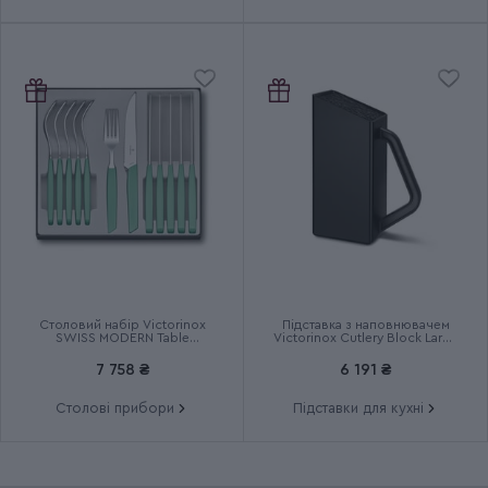
Столовий набір Victorinox
Підставка з наповнювачем
SWISS MODERN Table
Victorinox Cutlery Block Large
6.9096.12W41.12
7.7033.03
7 758 ₴
6 191 ₴
Столові прибори
Підставки для кухні