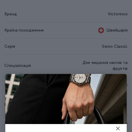
Бренд
Victorinox
Країна походження
Швейцарія
Серія
Swiss Classic
Для чищення овочів та
Спеціалізація
фруктів
Матеріал руків'я/накладок
Поліпропілен
Матеріал леза
Неіржавна сталь
Показати всі
Колір
Чорний
Відгуки:
★ 0 (0)