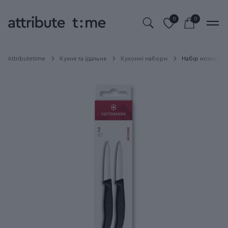
0
0
Attributetime
Кухня та їдальня
Кухонні набори
Набір ножів 8 с