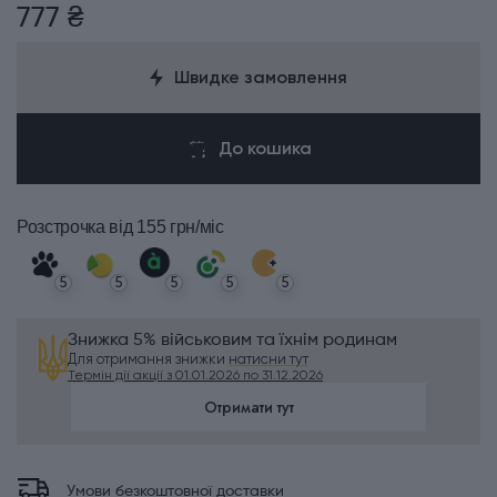
777 ₴
Швидке замовлення
До кошика
Розстрочка
від 155 грн/міс
5
5
5
5
5
Знижка 5% військовим та їхнім родинам
Для отримання знижки
натисни тут
Термін дії акції з 01.01.2026 по 31.12.2026
Отримати тут
Умови безкоштовної доставки