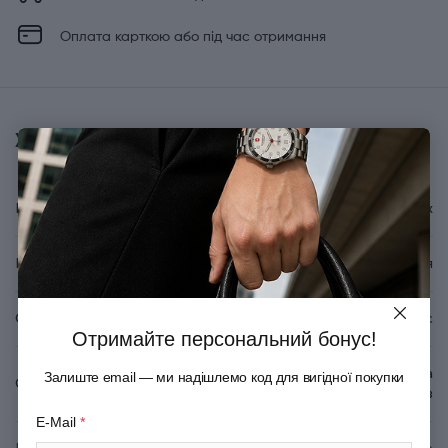
Оплата карткою або під час отримання
Характеристики
Бренд
Victorinox
Країна походження
Швейцарія
Серія
Swiss Classic
Отримайте персональний бонус!
Для чищення овочів та
Залиште email — ми надішлемо код для вигідної покупки
Спеціалізація
фруктів
E-Mail
*