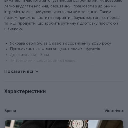
вимагаючи частого заточування. Загострений кінчик дозволяє
легко видаляти насіння, серцевину і працювати з дрібними
інгредієнтами - цибулею, часником або зеленню. Таким
ножем приємно чистити і нарізати яблука, картоплю, перець
та інші продукти, що зробить рутинну підготовку простою і
швидкою.
Яскрава серія Swiss Classic з асортименту 2025 року.
Призначення - ніж для чищення овочів і фруктів.
Довжина леза - 8 см.
Тип заточки - двостороннє гладке.
Помаранчева ручка із поліпропілену з шорсткою
Показати всі
поверхнею (не ковзає).
Можна мити в посудомийній машині.
Поставляється із захисною плівкою на лезі.
Характеристики
Модель представлена в декількох кольорових варіантах, а
також випускається з серейторною (хвилястою) крайкою і в
комплектах по два ножі.
Бренд
Victorinox
Країна походження
Швейцарія