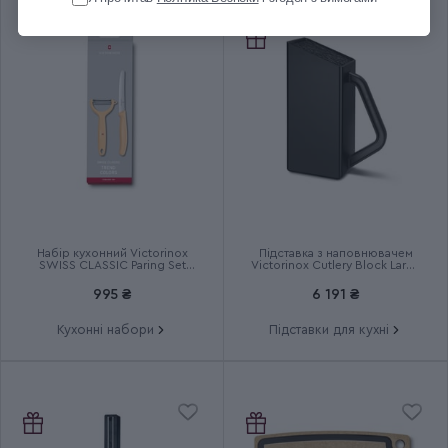
Довжина леза (см)
8
Вага (кг)
0.02
Група
SWISS CLASSIC Paring
Тип випуску товару
Серійний
Країна збірки
Швейцарія
Набір кухонний Victorinox
Підставка з наповнювачем
SWISS CLASSIC Paring Set
Victorinox Cutlery Block Large
6.7116.23L92
7.7033.03
Термін гарантії
Довічна
995 ₴
6 191 ₴
Кухонні набори
Підставки для кухні