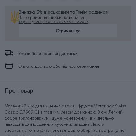
Знижка 5% військовим та їхнім родинам
Для отримання знижки
натисни тут
Термін дії акції з 01.01.2026 по 31.12.2026
Отримати тут
Умови безкоштовної доставки
Оплата карткою або під час отримання
Про товар
Маленький ніж для чищення овочів і фруктів Victorinox Swiss
Classic 6.7609.C1 з гладким лезом довжиною 8 см. Легкий,
добре збалансований і дуже маневрений, він ідеально
підходить для щоденних кухонних завдань. Лезо з
високоякісної неіржавної сталі довго зберігає гостроту, не