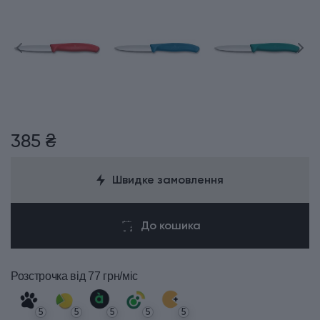
385 ₴
Швидке замовлення
До кошика
Розстрочка
від 77 грн/міс
5
5
5
5
5