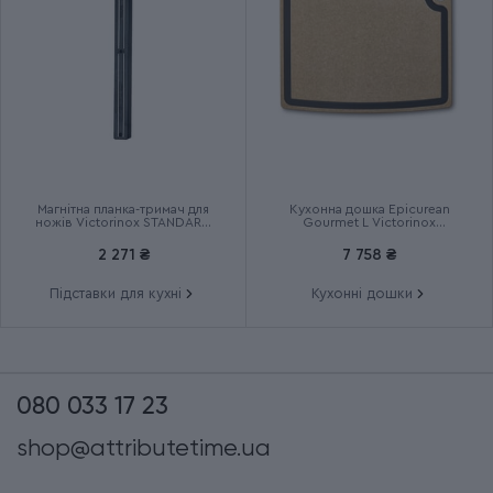
Магнітна планка-тримач для
Кухонна дошка Epicurean
ножів Victorinox STANDARD
Gourmet L Victorinox
7.7091.3
Epicurean 7.4130
2 271 ₴
7 758 ₴
Підставки для кухні
Кухонні дошки
080 033 17 23
shop@attributetime.ua