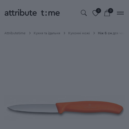
0
0
Attributetime
Кухня та їдальня
Кухонні ножі
Ніж 8 см для чище