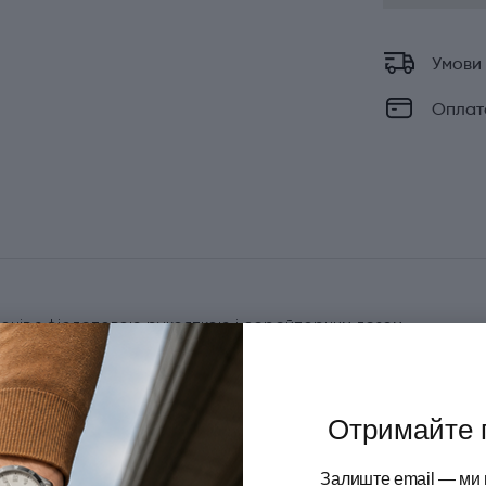
Умови
Оплат
овочів з фіолетовою рукояткою і серейторним лезом.
и з щільною або гладкою шкіркою, такими як помідори,
рений кінчик спрощує проколювання і дозволяє виконувати
 комфортний і безпечний хват, а високоякісна сталь
Отримайте 
 швидкої і акуратної нарізки в будь-яких умовах.
Залиште email — ми 