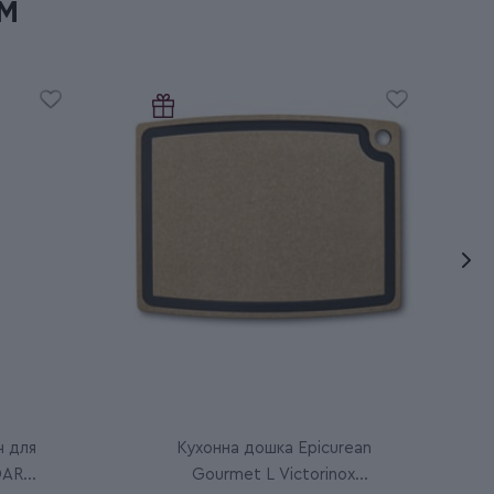
м
ч для
Кухонна дошка Epicurean
NDARD
Gourmet L Victorinox