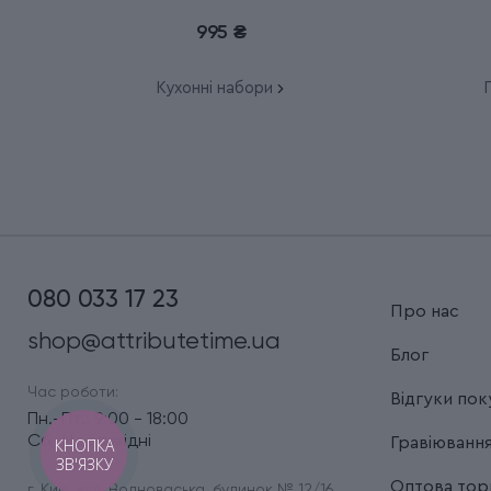
6.7116.23L92
995 ₴
Кухонні набори
П
080 033 17 23
Про нас
shop@attributetime.ua
Блог
Час роботи:
Відгуки пок
Пн.-Пт.: 9:00 - 18:00
Сб.-Нд.: вихідні
Гравіюванн
КНОПКА
ЗВ'ЯЗКУ
Оптова торг
г. Київ, вул. Волноваська, будинок № 12/16