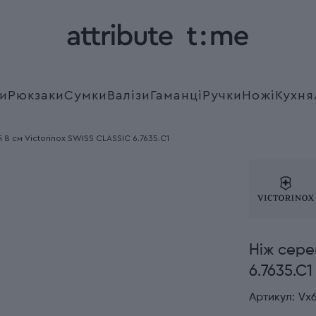
и
Рюкзаки
Сумки
Валізи
Гаманці
Ручки
Ножі
Кухня
 8 см Victorinox SWISS CLASSIC 6.7635.C1
Ніж сере
6.7635.C1
Артикул:
Vx6