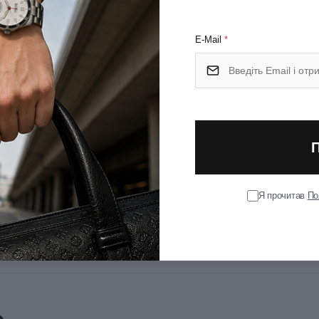
року.
E-Mail
*
Я прочитав
По