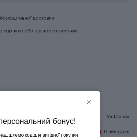
 безкоштовної доставки
а карткою або під час отримання
Характеристики
Бренд
Victorinox
персональний бонус!
Країна походження
Швейцарія
надішлемо код для вигідної покупки