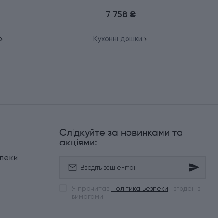
Epicurean 7.4130
7 758 ₴
Кухонні дошки
Слідкуйте за новинками та
и
акціями:
зпеки
Я прочитав
Політика Безпеки
і згоден з
вимогами