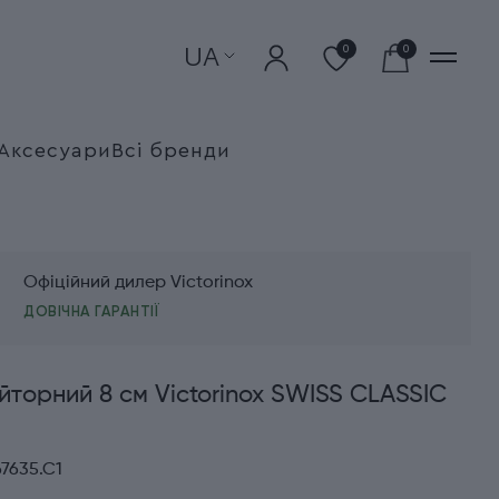
UA
0
0
Аксесуари
Всі бренди
Офіційний дилер Victorinox
ДОВІЧНА ГАРАНТІЇ
йторний 8 см Victorinox SWISS CLASSIC
7635.C1