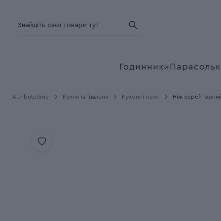
Годинники
Парасольк
Attributetime
Кухня та їдальня
Кухонні ножі
Ніж серейторний