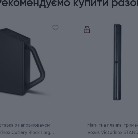
Рекомендуємо купити разо
ставка з наповнювачем
Магнітна планка-трима
rinox Cutlery Block Large
ножів Victorinox STA