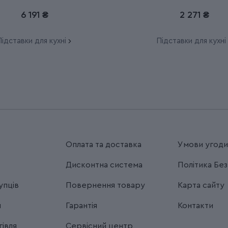
7.7033.03
7.7091.3
6 191 ₴
2 271 ₴
ідставки для кухні
Підставки для кухні
Оплата та доставка
Умови угод
Дисконтна система
Політика Бе
упців
Повернення товару
Карта сайту
я
Гарантія
Контакти
івля
Сервісний центр