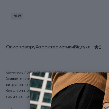
NEW
0
Опис товару
Характеристики
Відгуки
Victorinox SWISS CLASSIC 6.7635.C1 - компактний ніж для 
Хвиляста різальна крайка легко справляється з продуктам
цитрусові, авокадо, інжир та інші фрукти і овочі. Загост
більш точні рухи. Легка ергономічна рукоятка забезпечує
гарантує тривале збереження гостроти. Чудовий вибір для