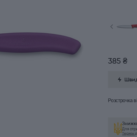
385 ₴
Швид
Розстрочка
в
Знижка
Для от
Термін ді