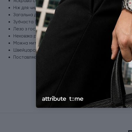
Яскрава серія ножів Swiss Classic з асортименту 2025 
Ніж для чищення та нарізання овочів/фруктів.
Загальна довжина ножа 18.9 см (довжина леза 8 см).
Зубчаста (серейторна) різальна крайка.
Лезо з гострим кінчиком з неіржавної сталі.
Нековзка ручка з поліпропілену.
Можна мити в посудомийній машині.
Швейцарська якість.
Поставляється із захисною плівкою на лезі.