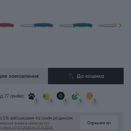
ке замовлення
До кошика
ід 77 грн/міс
5
5
5
5
5
 5% військовим та їхнім родинам
Отримати тут
римання знижки
натисни тут
ї акції з 01.01.2026 по 31.12.2026