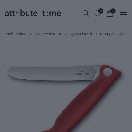
0
0
Attributetime
Кухня та їдальня
Кухонні ножі
Ніж кухонний склад