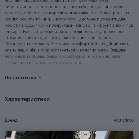
або пікніках. Лезо завдовжки 11 см виготовлено із
високоякісної неіржавної сталі, що забезпечує виняткову
міцність, стійкість до корозії та довговічність. Гладка різальна
крайка робить точний, чистий зріз і ідеально підходить для
роботи з будь-якими продуктами: від овочів і фруктів до м'яса
та сирів. Руків'я ножа виконане з поліпропілену червоного
кольору, стійкого до зносу і механічних пошкоджень.
Ергономічна форма забезпечує комфортний і надійний хват,
навіть якщо ніж використовується у вологих руках. Завдяки
легкій вазі та збалансованій конструкції, ніж не викликає
втоми під час тривалого використання.
Показати всі
Ніж для чищення та нарізки овочів або фруктів.
Зручний, складаний механізм.
Гладке лезо з неіржавної сталі.
Червоне руків'я з поліпропілену (не ковзає).
Характеристики
Довжина клинка - 11 см.
Можна мити в посудомийній машині.
Модель доступна також із серейторною заточкою.
Бренд
Victorinox
Країна походження
Швейцарія