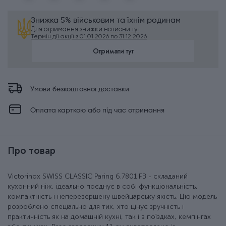
Знижка 5% військовим та їхнім родинам
Для отримання знижки
натисни тут
Термін дії акції з 01.01.2026 по 31.12.2026
Отримати тут
Умови безкоштовної доставки
Оплата карткою або під час отримання
Про товар
Victorinox SWISS CLASSIC Paring 6.7801.FB - складаний
кухонний ніж, ідеально поєднує в собі функціональність,
компактність і неперевершену швейцарську якість. Цю модель
розроблено спеціально для тих, хто цінує зручність і
практичність як на домашній кухні, так і в поїздках, кемпінгах