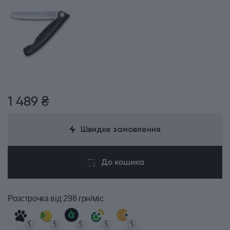
1 489 ₴
Швидке замовлення
До кошика
Розстрочка
від 298 грн/міс
5
5
5
5
5