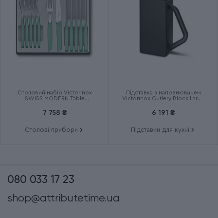
Столовий набір Victorinox
Підставка з наповнювачем
SWISS MODERN Table
Victorinox Cutlery Block Large
6.9096.12W41.12
7.7033.03
7 758 ₴
6 191 ₴
Столові прибори
Підставки для кухні
080 033 17 23
shop@attributetime.ua