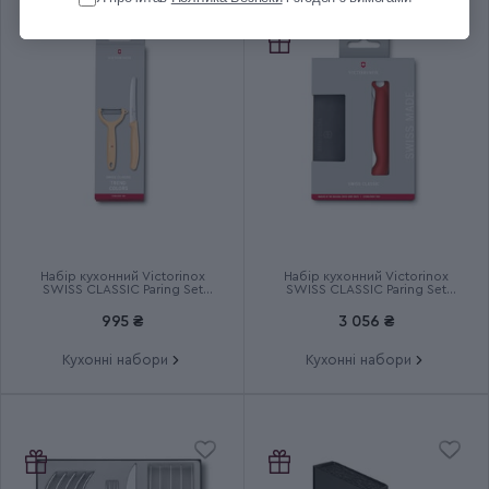
Група
SwissClassic Paring
Тип випуску товару
Серійний
Країна збірки
Швейцарія
Термін гарантії
Довічна
Набір кухонний Victorinox
Набір кухонний Victorinox
SWISS CLASSIC Paring Set
SWISS CLASSIC Paring Set
6.7116.23L92
6.7191.F1
995 ₴
3 056 ₴
Кухонні набори
Кухонні набори