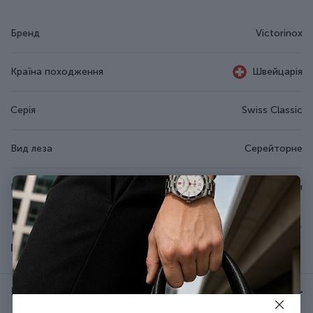
Бренд
Victorinox
Країна походження
Швейцарія
Серія
Swiss Classic
Вид леза
Серейторне
Матеріал руків'я/накладок
Поліпропілен
Матеріал леза
Неіржавна сталь
Показати всі
Колір
Чорний
Відгуки:
★ 0 (0)
Довжина леза (см)
12