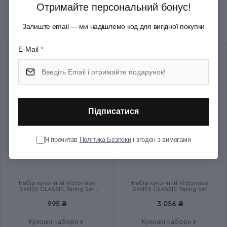
Отримайте персональний бонус!
Рекомендуємо купити разом
Група
SwissClassic Table
Залиште email — ми надішлемо код для вигідної покупки
Тип випуску товару
Серійний
E-Mail
*
Термін гарантії
Довічна
Підписатися
Я прочитав
Політика Безпеки
і згоден з вимогами
Набір кухонний Victorinox
Набір кухонний Victorinox
SWISS CLASSIC Paring Set
SWISS CLASSIC Paring Set
6.7116.23L92
6.7191.F1
995 ₴
3 056 ₴
Кухонні набори
Кухонні набори