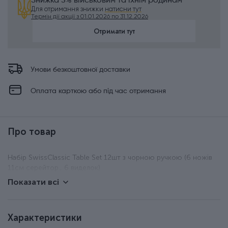
Знижка 5% військовим та їхнім родинам
Для отримання знижки
натисни тут
Термін дії акції з 01.01.2026 по 31.12.2026
Отримати тут
Умови безкоштовної доставки
Оплата карткою або під час отримання
Про товар
Набір SwissClassic Table Set 12шт з чорною ручкою (6 ножів
11см серейтор., 6 виделок)
Показати всі
Характеристики