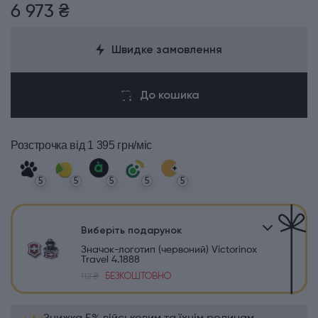
6 973 ₴
Швидке замовлення
До кошика
Розстрочка
від 1 395 грн/міс
5
5
5
5
5
Виберіть подарунок
Значок-логотип (червоний) Victorinox
Travel 4.1888
БЕЗКОШТОВНО
112 ₴