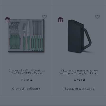
Столовий набір Victorinox
Підставка з наповнювачем
SWISS MODERN Table
Victorinox Cutlery Block Large
6.9096.12W41.12
7.7033.03
7 758 ₴
6 191 ₴
Столові прибори
Підставки для кухні