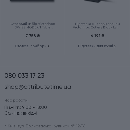
Столовий набір Victorinox
Підставка з наповнювачем
SWISS MODERN Table
Victorinox Cutlery Block Large
6.9096.12W41.12
7.7033.03
7 758 ₴
6 191 ₴
Столові прибори
Підставки для кухні
080 033 17 23
shop@attributetime.ua
Час роботи:
Пн.-Пт.: 9:00 - 18:00
Сб.-Нд.: вихідні
г. Київ, вул. Волноваська, будинок № 12/16