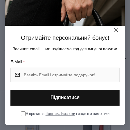
Вид леза
Серейторне
Матеріал руків'я/накладок
Поліпропілен
Отримайте персональний бонус!
Показати всі
Матеріал леза
Неіржавна сталь
Залиште email — ми надішлемо код для вигідної покупки
Відгуки:
★ 0 (0)
E-Mail
*
Колір
Жовтий
Рекомендуємо купити разом
Довжина (см)
22
Довжина леза (см)
11
Підписатися
SwissClassic
Група
Я прочитав
Політика Безпеки
і згоден з вимогами
Tomato&Sausage