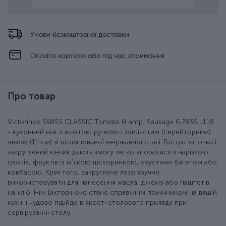
Умови безкоштовної доставки
Оплата карткою або під час отримання
Про товар
Victorinox SWISS CLASSIC Tomato & amp; Sausage 6.7836.L118
- кухонний ніж з жовтою ручкою і хвилястим (серейторним)
лезом (11 см) зі штампованої неіржавної сталі. Гостра заточка і
закруглений кінчик дають змогу легко впоратися з нарізкою
овочів, фруктів із м'якою шскоринкою, хрустким багетом або
ковбасою. Крім того, закруглене лезо зручно
використовувати для нанесення масла, джему або паштетів
на хліб. Ніж Вікторінокс стане справжнім помічником на вашій
кухні і чудово підійде в якості столового приладу при
сервіруванні столу.