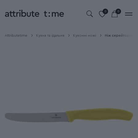
0
0
Attributetime
Кухня та їдальня
Кухонні ножі
Ніж серейторний 1