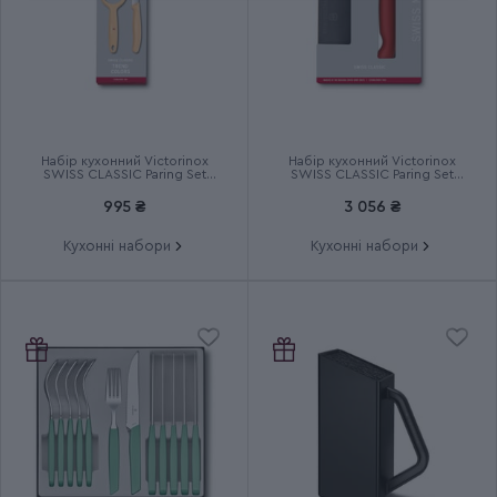
Тип випуску товару
Серійний
Країна збірки
Швейцарія
Термін гарантії
Довічна
Набір кухонний Victorinox
Набір кухонний Victorinox
SWISS CLASSIC Paring Set
SWISS CLASSIC Paring Set
6.7116.23L92
6.7191.F1
995 ₴
3 056 ₴
Кухонні набори
Кухонні набори