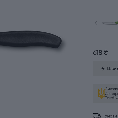
618 ₴
Швид
Знижка
Для от
Термін ді
Умови