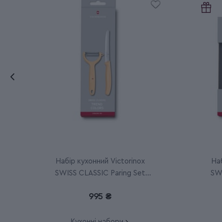
Набір кухонний Victorinox
Наб
SWISS CLASSIC Paring Set
SWI
6.7116.23L92
995 ₴
Кухонні набори