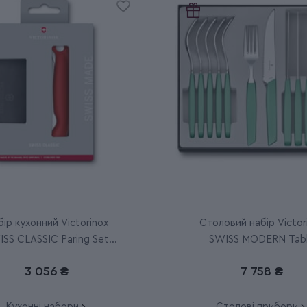
ір кухонний Victorinox
Столовий набір Victor
SS CLASSIC Paring Set
SWISS MODERN Tab
6.7191.F1
6.9096.12W41.12
3 056 ₴
7 758 ₴
Кухонні набори
Столові прибори