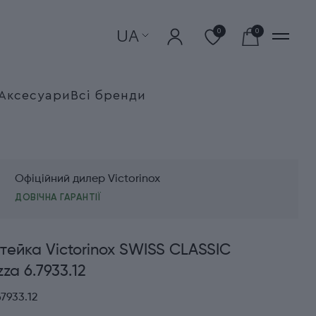
UA
0
0
Аксесуари
Всі бренди
Офіційний дилер Victorinox
ДОВІЧНА ГАРАНТІЇ
стейка Victorinox SWISS CLASSIC
za 6.7933.12
7933.12