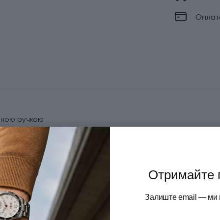
Оплат
орною ручкою
Отримайте 
Залиште email — ми 