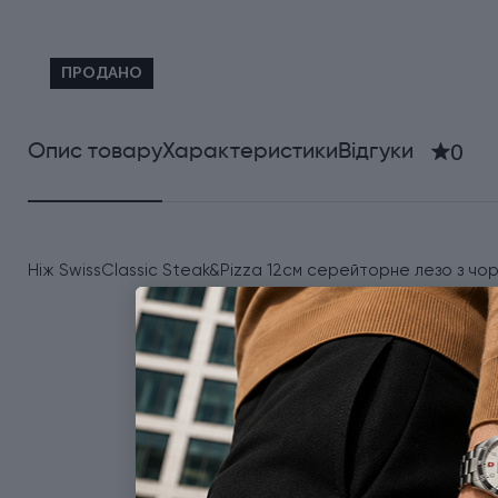
ПРОДАНО
0
Опис товару
Характеристики
Відгуки
Ніж SwissClassic Steak&Pizza 12см серейторне лезо з ч