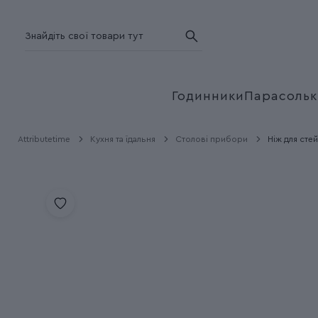
Годинники
Парасольк
Attributetime
Кухня та їдальня
Столові прибори
Ніж для стей