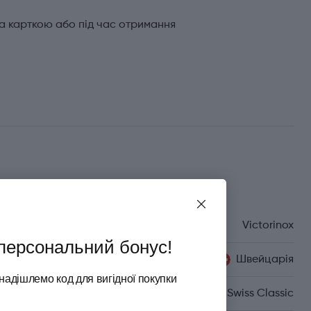
а карткою або під час отримання
Характеристики
Бренд
Victorinox
персональний бонус!
Країна походження
Швейцарія
надішлемо код для вигідної покупки
Серія
Swiss Classic