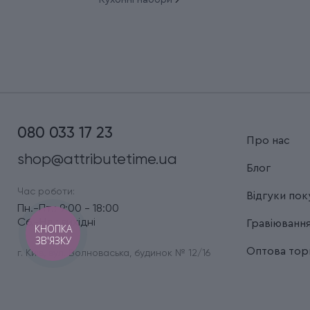
080 033 17 23
Про нас
shop@attributetime.ua
Блог
Час роботи:
Відгуки пок
Пн.-Пт.: 9:00 - 18:00
Сб.-Нд.: вихідні
Гравіюванн
КНОПКА
ЗВ'ЯЗКУ
Оптова торг
г. Київ, вул. Волноваська, будинок № 12/16