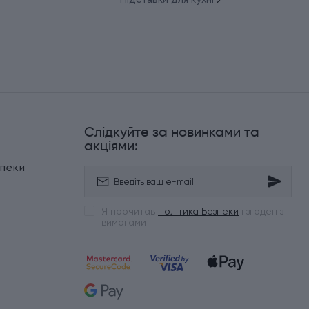
Слідкуйте за новинками та
и
акціями:
зпеки
Я прочитав
Політика Безпеки
і згоден з
вимогами