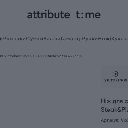
и
Рюкзаки
Сумки
Валізи
Гаманці
Ручки
Ножі
Кухня
ка Victorinox SWISS CLASSIC Steak&Pizza 6.7933.12
Ніж для 
Steak&Piz
Артикул:
Vx6