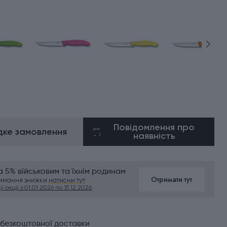
Повідомлення про
ке замовлення
наявність
 5% військовим та їхнім родинам
Отримати тут
римання знижки
натисни тут
ї акції з 01.01.2026 по 31.12.2026
 безкоштовної доставки