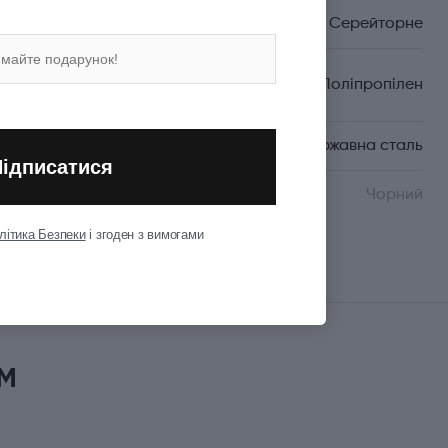
Вид леза
Серейторне
Матеріал руків'я/
Поліпропілен
накладок
Матеріал леза
Неіржавна сталь
Підписатися
Колір
Чорний
літика Безпеки
і згоден з вимогами
Показати всі
м