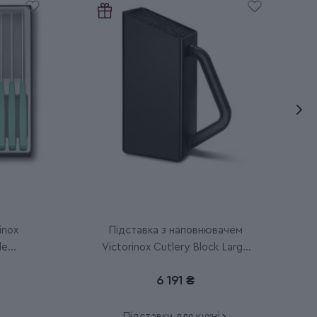
inox
Підставка з наповнювачем
le
Victorinox Cutlery Block Large
7.7033.03
6 191 ₴
Підставки для кухні