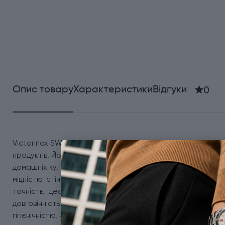
0
Опис товару
Характеристики
Відгуки
Victorinox SWISS CLASSIC Carving 6.8001.19B - універсальни
продуктів. Його продумана форма робить процес нарізки л
домашніх кулінарів. Гостре лезо завдовжки 19 см, виготовл
міцністю, стійкістю до корозії та тривалим збереженням г
точність, ідеальний баланс і максимальну ефективність у р
довговічність і стійкість до зношування. Термостійкий по
гігієнічністю, не вбирає вологу та запахи, а його текстур