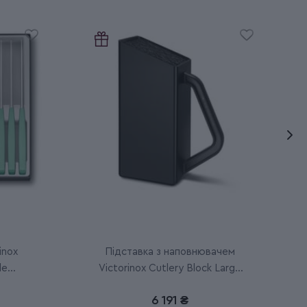
inox
Підставка з наповнювачем
le
Victorinox Cutlery Block Large
7.7033.03
6 191 ₴