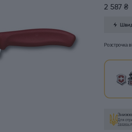
2 587 ₴
Швид
Розстрочка
в
Знижка
Для от
Термін ді