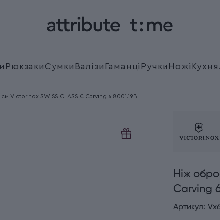
и
Рюкзаки
Сумки
Валізи
Гаманці
Ручки
Ножі
Кухня
см Victorinox SWISS CLASSIC Carving 6.8001.19B
Ніж обро
Carving 6
Артикул:
Vx