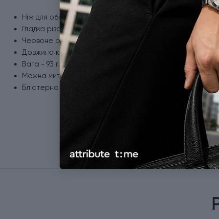
Ніж для обробки.
Гладка різальна крайка з неіржавної сталі.
Червоне руків'я із термоеластопласту.
Довжина клинка - 19 см.
Вага - 93 г.
Можна мити в посудомийній машині.
Блістерна упаковка.