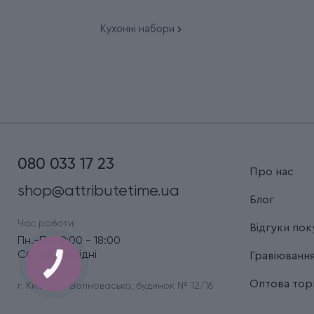
Кухонні набори
080 033 17 23
Про нас
shop@attributetime.ua
Блог
Час роботи:
Відгуки пок
Пн.-Пт.: 9:00 - 18:00
Сб.-Нд.: вихідні
Гравіюванн
Оптова торг
г. Київ, вул. Волноваська, будинок № 12/16