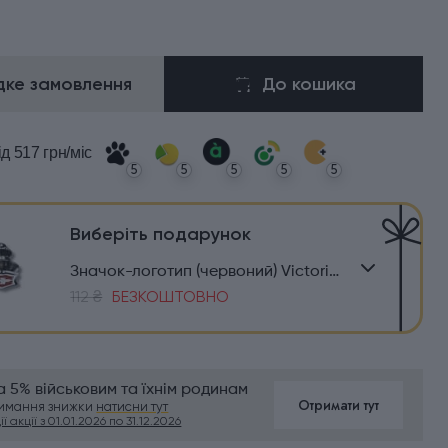
ке замовлення
До кошика
ід 517 грн/міс
5
5
5
5
5
Виберіть подарунок
Значок-логотип (червоний) Victorinox Travel 4.1888
112 ₴
БЕЗКОШТОВНО
 5% військовим та їхнім родинам
Отримати тут
римання знижки
натисни тут
ї акції з 01.01.2026 по 31.12.2026