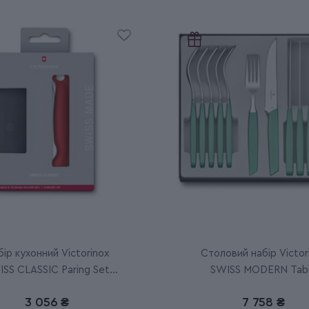
ір кухонний Victorinox
Столовий набір Victor
SS CLASSIC Paring Set
SWISS MODERN Tab
6.7191.F1
6.9096.12W41.12
3 056 ₴
7 758 ₴