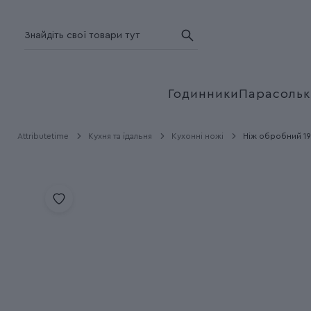
Годинники
Парасольк
Attributetime
Кухня та їдальня
Кухонні ножі
Ніж обробний 19 