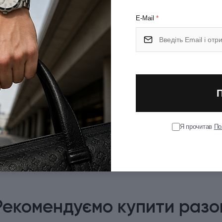
E-Mail
*
Я прочитав
По
Рекомендуємо купити разо