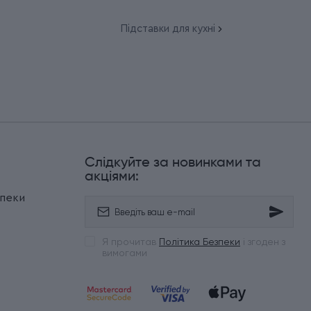
Підставки для кухні
Слідкуйте за новинками та
и
акціями:
зпеки
Я прочитав
Політика Безпеки
і згоден з
вимогами