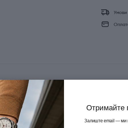
Умови
Оплат
й ніж для обробки та нарізки м'яса, птиці, риби та інших
егким і комфортним як для професіоналів, так і для
ене із високоякісної неіржавної сталі, яке вирізняється
остроти. Ергономічне, протиковзке руків'я гарантує високу
Отримайте 
оботі. Крім того, матеріал руків'я забезпечує інструменту
лімер не боїться перепадів температур, відрізняється
Залиште email — ми 
ована поверхня запобігає ковзанню в руці.