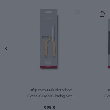
Набір кухонний Victorinox
Наб
SWISS CLASSIC Paring Set
SWI
6.7116.23L92
995 ₴