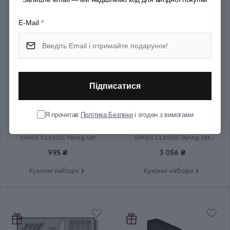
E-Mail
*
Група
Steak
Тип випуску товару
Серійний
Термін гарантії
Довічна
Підписатися
Я прочитав
Політика Безпеки
і згоден з вимогами
Набір кухонний Victorinox
Набір кухонний Victorinox
SWISS CLASSIC Paring Set
SWISS CLASSIC Paring Set
6.7116.23L92
6.7191.F1
995 ₴
3 056 ₴
Кухонні набори
Кухонні набори