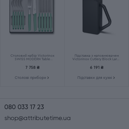
Столовий набір Victorinox
Підставка з наповнювачем
SWISS MODERN Table
Victorinox Cutlery Block Large
6.9096.12W41.12
7.7033.03
7 758 ₴
6 191 ₴
Столові прибори
Підставки для кухні
080 033 17 23
shop@attributetime.ua