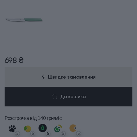
698 ₴
Швидке замовлення
До кошика
Розстрочка
від 140 грн/міс
5
5
5
5
5