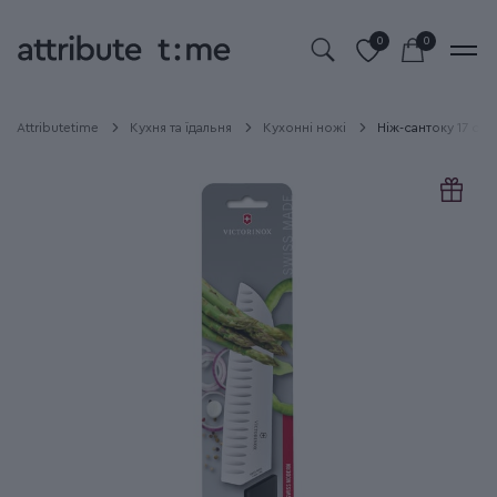
0
0
Attributetime
Кухня та їдальня
Кухонні ножі
Ніж-сантоку 17 см