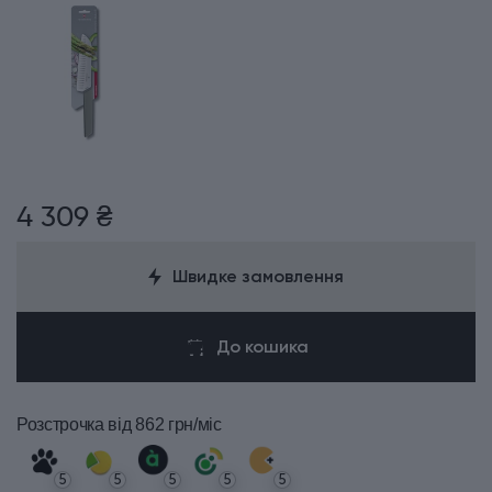
4 309 ₴
Швидке замовлення
До кошика
Розстрочка
від 862 грн/міс
5
5
5
5
5