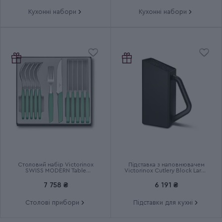
Кухонні набори
Кухонні набори
Столовий набір Victorinox
Підставка з наповнювачем
SWISS MODERN Table
Victorinox Cutlery Block Large
6.9096.12W41.12
7.7033.03
7 758 ₴
6 191 ₴
Столові прибори
Підставки для кухні