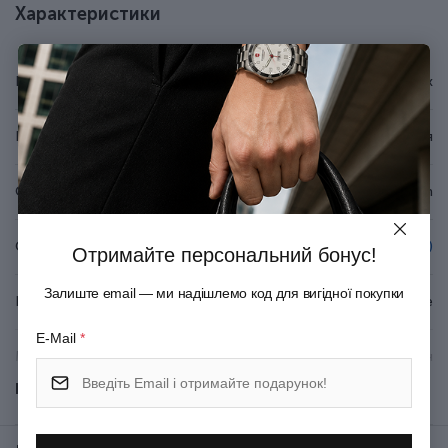
Рифлене лезо з неіржавної сталі.
Характеристики
Гладка різальна крайка (Plain).
Шорстке руків'я із поліпропілену.
Можна мити в посудомийній машині.
Бренд
Victorinox
Довжина клинка - 17 см.
Блістерна упаковка.
Країна походження
Швейцарія
Серія
Swiss Modern
Спеціалізація
Японські (сантоку)
Отримайте персональний бонус!
Залиште email — ми надішлемо код для вигідної покупки
Вид леза
Рифлене
E-Mail
*
Матеріал руків'я/накладок
Поліпропілен
Показати всі
Матеріал леза
Неіржавна сталь