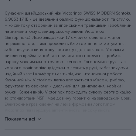
Сучасний швейцарський ніж Victorinox SWISS MODERN Santoku
6.9053.17KB - це ідеальний баланс функціональності та стилю.
Ніж-сантоку створений за японськими традиціями і зроблений
на знаменитому швейцарському заводі Victorinox
(Вікторінокс). Лезо завдовжки 17 см виготовлене з міцної
неіржавної сталі, яка проходить багатоетапне загартування,
забезпечуючи виняткову гостроту і довговічність. Унікальна
рифлена крайка запобігає прилипанню продуктів і робить
нарізку максимально точною і легкою. Ергономічне руків'я з
чорного поліпропілену ідеально лежить у руці, забезпечуючи
надійний хват і комфорт навіть під час інтенсивної роботи.
Кухонний ніж Victorinox легко впорається з м'ясом, рибою,
фруктами та овочами - ідеальний для шинкування, нарізки і
рубки. Кожен виріб Victorinox проходить сувору сертифікацію
за стандартами NSF і має довічну гарантію на заводський брак.
Електронне гравіювання на лезі з фірмовим логотипом
Victorinox підтверджує автентичність і високу якість
інструменту.
Показати всі
Ніж-сантоку.