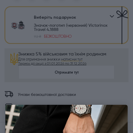
Виберіть подарунок
Значок-логотип (червоний) Victorinox
Travel 4.1888
БЕЗКОШТОВНО
112 ₴
Знижка 5% військовим та їхнім родинам
Для отримання знижки
натисни тут
Термін дії акції з 01.01.2026 по 31.12.2026
Отримати тут
Умови безкоштовної доставки
Оплата карткою або під час отримання
Про товар