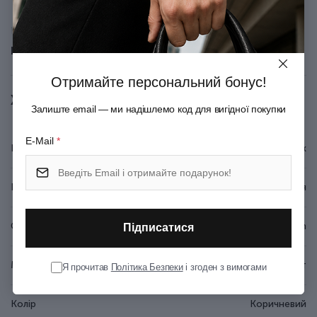
Кухонна дошка Epicurean Handy S (229x190x4,8мм)
Показати всі
Отримайте персональний бонус!
Характеристики
Залиште email — ми надішлемо код для вигідної покупки
E-Mail
*
Бренд
Victorinox
Країна походження
Швейцарія
Серія
Epicurean
Підписатися
Матеріал
Паперовий композит
Я прочитав
Політика Безпеки
і згоден з вимогами
Колір
Коричневий