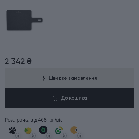
2 342 ₴
Швидке замовлення
До кошика
Розстрочка
від 468 грн/міс
5
5
5
5
5