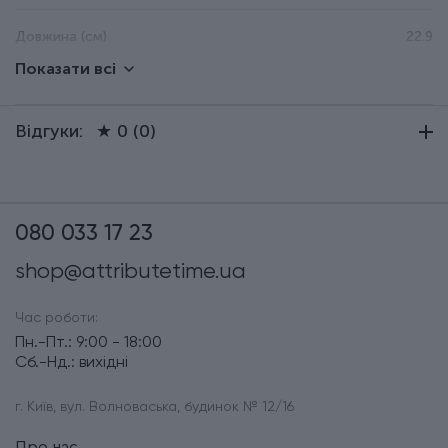
Довжина (см)
22.9
Показати всі
Група
Epicurean Boards
Відгуки:
★ 0 (0)
Тип випуску товару
Серійний
080 033 17 23
shop@attributetime.ua
Час роботи:
Пн.-Пт.: 9:00 - 18:00
Сб.-Нд.: вихідні
г. Київ, вул. Волноваська, будинок № 12/16
Про нас