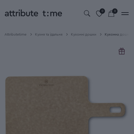
0
0
Attributetime
Кухня та їдальня
Кухонні дошки
Кухонна дошка Ha