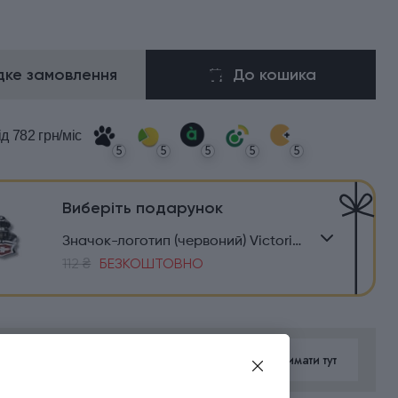
ке замовлення
До кошика
ід 782 грн/міс
5
5
5
5
5
Виберіть подарунок
Значок-логотип (червоний) Victorinox Travel 4.1888
112 ₴
БЕЗКОШТОВНО
 5% військовим та їхнім родинам
Отримати тут
римання знижки
натисни тут
ї акції з 01.01.2026 по 31.12.2026