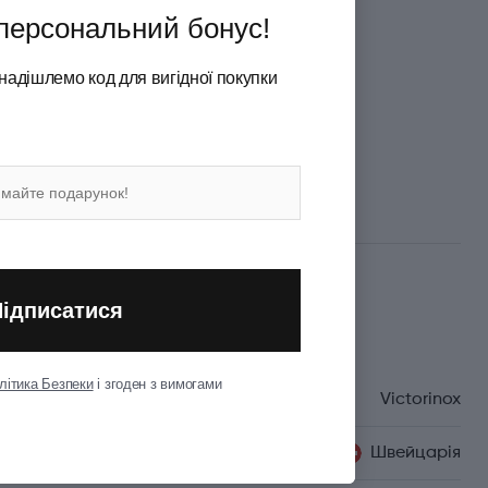
персональний бонус!
 безкоштовної доставки
надішлемо код для вигідної покупки
а карткою або під час отримання
Підписатися
Характеристики
літика Безпеки
і згоден з вимогами
Бренд
Victorinox
Країна походження
Швейцарія