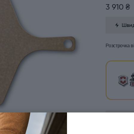
3 910 ₴
Швид
Розстрочка
в
Знижка
Для от
Термін ді