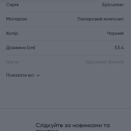
Серія
Epicurean
Матеріал
Паперовий композит
Колір
Чорний
Довжина (см)
53.4
Група
Epicurean Boards
Показати всі
Слідкуйте за новинками та
и