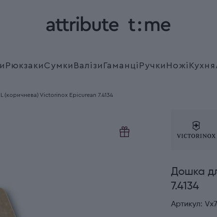
и
Рюкзаки
Сумки
Валізи
Гаманці
Ручки
Ножі
Кухня
L (коричнева) Victorinox Epicurean 7.4134
Дошка дл
7.4134
Артикул:
Vx7