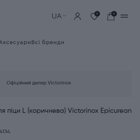
UA
0
0
Аксесуари
Всі бренди
Офіційний дилер Victorinox
я піци L (коричнева) Victorinox Epicurean
4134