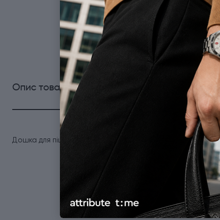
0
Опис товару
Характеристики
Відгуки
Дошка для піци Epicurean L (534x356x4,8мм)