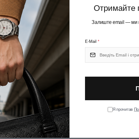
Отримайте 
Умови
Залиште email — ми 
Оплат
E-Mail
*
Я прочитав
По