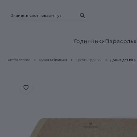
Годинники
Парасольк
Attributetime
Кухня та їдальня
Кухонні дошки
Дошка для піци 