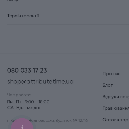
Термін гарантії
080 033 17 23
Про нас
shop@attributetime.ua
Блог
Час роботи:
Відгуки пок
Пн.-Пт.: 9:00 - 18:00
Сб.-Нд.: вихідні
Гравіюванн
Оптова торг
г. Київ, вул. Волноваська, будинок № 12/16
КНОПКА