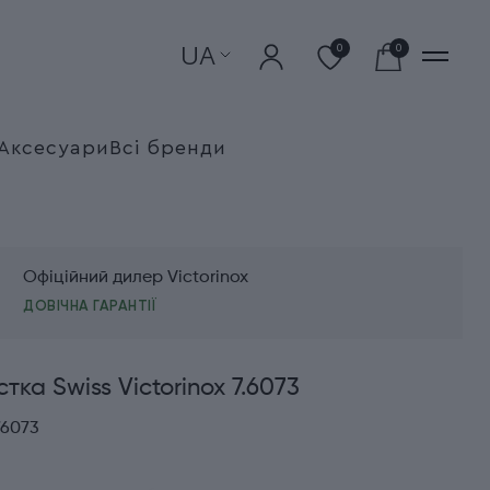
UA
0
0
Аксесуари
Всі бренди
Офіційний дилер Victorinox
ДОВІЧНА ГАРАНТІЇ
тка Swiss Victorinox 7.6073
76073