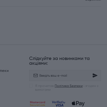
Слідкуйте за новинками та
и
акціями:
зпеки
Я прочитав
Політика Безпеки
і згоден з
вимогами