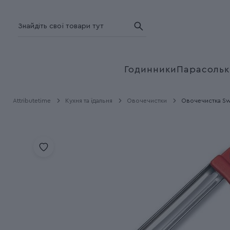
Годинники
Парасольк
Attributetime
Кухня та їдальня
Овочечистки
Овочечистка Swi