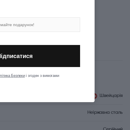
 безкоштовної доставки
а карткою або під час отримання
Підписатися
літика Безпеки
і згоден з вимогами
Швейцарія
Неіржавна сталь
Серійний