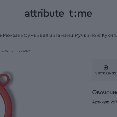
и
Рюкзаки
Сумки
Валізи
Гаманці
Ручки
Ножі
Кухня
ss Victorinox 7.6073
Овочечис
Артикул:
Vx