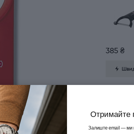
385 ₴
Швид
Розстрочка
в
Отримайте 
Знижка
Для от
Термін ді
Залиште email — ми 