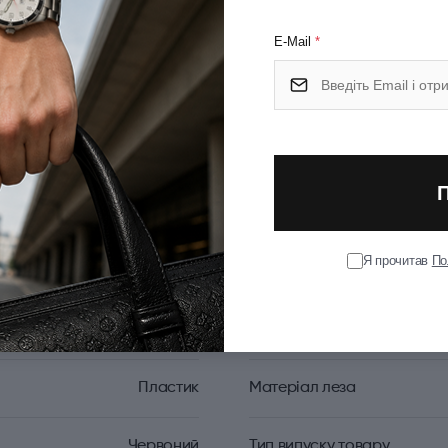
Умови
E-Mail
*
Оплат
Я прочитав
По
Victorinox
Країна походження
Пластик
Матеріал леза
Червоний
Тип випуску товару