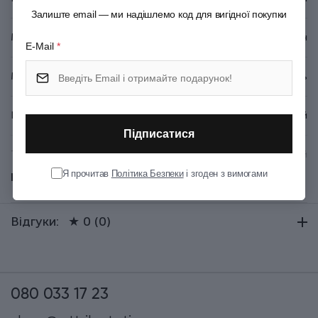
Залиште email — ми надішлемо код для вигідної покупки
Матеріал руків'я/накладок
Поліпропілен
E-Mail
*
Матеріал леза
Неіржавна сталь
Колір
Жовтий
Підписатися
Тип випуску товару
Серійний
Я прочитав
Політика Безпеки
і згоден з вимогами
Показати всі
Термін гарантії
Довічна
Відгуки:
★ 0 (0)
080 033 17 23