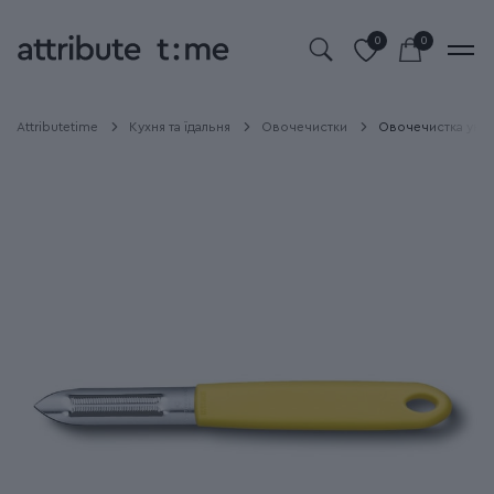
0
0
Attributetime
Кухня та їдальня
Овочечистки
Овочечистка уніве