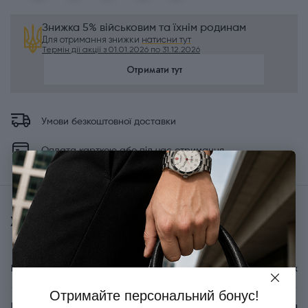
Знижка 5% військовим та їхнім родинам
Для отримання знижки
натисни тут
Термін дії акції з 01.01.2026 по 31.12.2026
Отримати тут
Умови безкоштовної доставки
Оплата карткою або під час отримання
Характеристики
Бренд
Victorinox
Отримайте персональний бонус!
Країна походження
Швейцарія