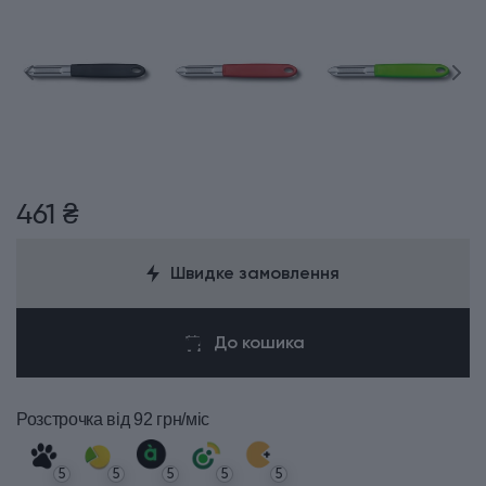
461 ₴
Швидке замовлення
До кошика
Розстрочка
від 92 грн/міс
5
5
5
5
5