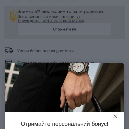
Знижка 5% військовим та їхнім родинам
Для отримання знижки
натисни тут
Термін дії акції з 01.01.2026 по 31.12.2026
Отримати тут
Умови безкоштовної доставки
Оплата карткою або під час отримання
Характеристики
Бренд
Victorinox
Отримайте персональний бонус!
Країна походження
Швейцарія