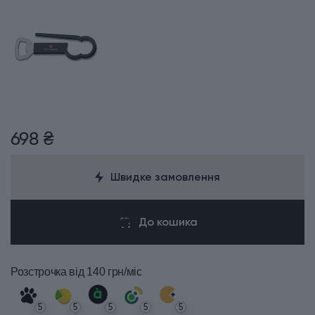
698 ₴
Швидке замовлення
До кошика
Розстрочка
від 140 грн/міс
5
5
5
5
5