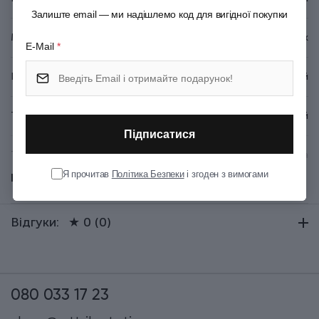
Залиште email — ми надішлемо код для вигідної покупки
Матеріал руків'я/накладок
Пластик
E-Mail
*
Колір
Червоний
Тип випуску товару
Серійний
Підписатися
Термін гарантії
Довічна
Я прочитав
Політика Безпеки
і згоден з вимогами
Показати всі
Відгуки:
★ 0 (0)
080 033 17 23