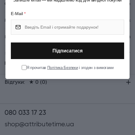
Залиште email — ми надішлемо код для вигідної покупки
Серія
Grand Maitre
E-Mail
*
Матеріал
Пластик
Колір
Чорний
Підписатися
Висота (см)
25.7
Показати всі
Я прочитав
Політика Безпеки
і згоден з вимогами
Група
Grand Maitre Set
Відгуки:
★ 0 (0)
Тип випуску товару
Серійний
080 033 17 23
shop@attributetime.ua