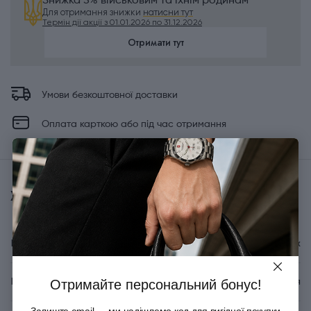
Знижка 5% військовим та їхнім родинам
Для отримання знижки
натисни тут
Термін дії акції з 01.01.2026 по 31.12.2026
Отримати тут
Умови безкоштовної доставки
Оплата карткою або під час отримання
Характеристики
Бренд
Victorinox
Країна походження
Швейцарія
Отримайте персональний бонус!