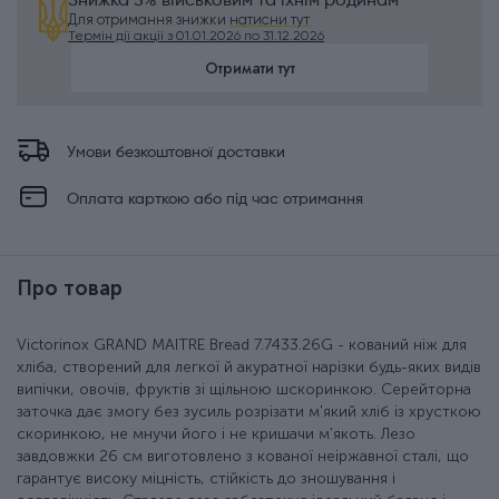
Знижка 5% військовим та їхнім родинам
Для отримання знижки
натисни тут
Термін дії акції з 01.01.2026 по 31.12.2026
Отримати тут
Умови безкоштовної доставки
Оплата карткою або під час отримання
Про товар
Victorinox GRAND MAITRE Bread 7.7433.26G - кований ніж для
хліба, створений для легкої й акуратної нарізки будь-яких видів
випічки, овочів, фруктів зі щільною шскоринкою. Серейторна
заточка дає змогу без зусиль розрізати м'який хліб із хрусткою
скоринкою, не мнучи його і не кришачи м'якоть. Лезо
завдовжки 26 см виготовлено з кованої неіржавної сталі, що
гарантує високу міцність, стійкість до зношування і