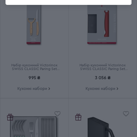
Група
Grand Maitre Bread
Тип випуску товару
Серійний
Країна збірки
Швейцарія
Термін гарантії
Довічна
Набір кухонний Victorinox
Набір кухонний Victorinox
SWISS CLASSIC Paring Set
SWISS CLASSIC Paring Set
6.7116.23L92
6.7191.F1
995 ₴
3 056 ₴
Кухонні набори
Кухонні набори