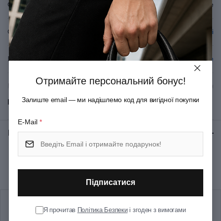
Серія
Grand Maitre
Спеціалізація
Хлібні та кондитерські
Вид леза
Серейторне
Отримайте персональний бонус!
Матеріал руків'я/накладок
Поліоксиметилен
Залиште email — ми надішлемо код для вигідної покупки
Показати всі
Матеріал леза
Неіржавна сталь
E-Mail
*
Відгуки:
★ 0 (0)
Колір
Чорний
Рекомендуємо купити разом
Довжина (см)
40.6
Підписатися
Довжина леза (см)
26
Я прочитав
Політика Безпеки
і згоден з вимогами