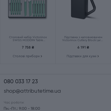
Столовий набір Victorinox
Підставка з наповнювачем
SWISS MODERN Table
Victorinox Cutlery Block Large
6.9096.12W41.12
7.7033.03
7 758 ₴
6 191 ₴
Столові прибори
Підставки для кухні
080 033 17 23
shop@attributetime.ua
Час роботи:
Пн.-Пт.: 9:00 - 18:00