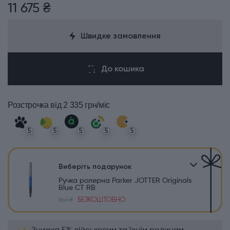
11 675 ₴
Швидке замовлення
До кошика
Розстрочка
від 2 335 грн/міс
5
5
5
5
5
Виберіть подарунок
Ручка ролерна Parker JOTTER Originals
Blue CT RB
БЕЗКОШТОВНО
863 ₴