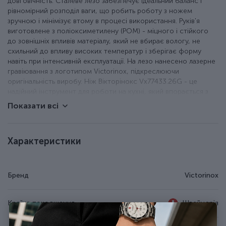
довговічність. Сталеве лезо забезпечує ідеальний баланс і
рівномірний розподіл ваги, що робить роботу з ножем
зручною і мінімізує втому в процесі використання. Руків'я
виготовлене з поліоксиметилену (POM) - міцного і стійкого
до зовнішніх впливів матеріалу, який не вбирає вологу, не
схильний до впливу високих температур і зберігає форму
навіть при інтенсивній експлуатації. На лезо нанесено лазерне
гравіювання з логотипом Victorinox, підкреслюючи
оригінальність виробу. Ніж Вікторінокс Vx77433.26G - це
надійний інструмент для роботи на кухні, який впорається з
будь-якими завданнями під час нарізки хліба, багетів і випічки.
Показати всі
Ніж для хліба, ніж кондитерський.
Коване лезо з неіржавної сталі.
Характеристики
Хвиляста (серейторна) різальна крайка.
Ергономічна ручка з поліоксиметилену.
Фірмове гравіювання Victorinox на лезі.
Бренд
Victorinox
Можна мити в посудомийній машині.
Поставляється в подарунковій упаковці.
Довжина клинка - 26 см.
Країна походження
Швейцарія