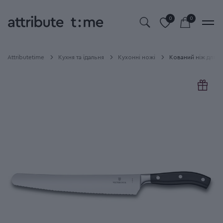
0
0
Attributetime
Кухня та їдальня
Кухонні ножі
Кований ніж для х